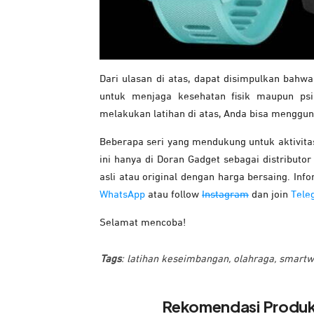
Dari ulasan di atas, dapat disimpulkan bahw
untuk menjaga kesehatan fisik maupun ps
melakukan latihan di atas, Anda bisa menggu
Beberapa seri yang mendukung untuk aktivitas
ini hanya di Doran Gadget sebagai distributo
asli atau original dengan harga bersaing. In
WhatsApp
atau follow
Instagram
dan join
Tele
Selamat mencoba!
Tags
:
latihan keseimbangan
,
olahraga
,
smartwa
Rekomendasi Produ