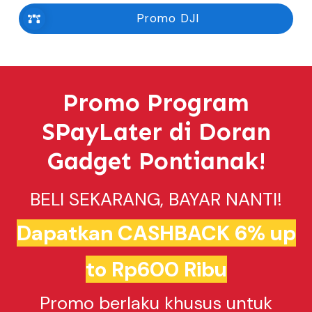
Promo DJI
Promo Program
SPayLater di Doran
Gadget Pontianak!
BELI SEKARANG, BAYAR NANTI!
Dapatkan CASHBACK 6% up
to Rp600 Ribu
Promo berlaku khusus untuk