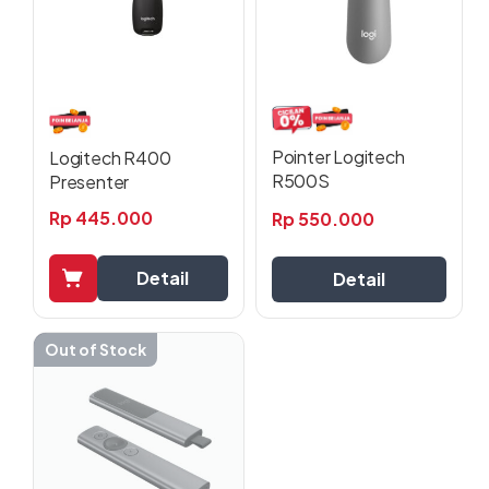
Pilihan
ini
dapat
diambil
di
halaman
Pointer Logitech
Logitech R400
produk
R500S
Presenter
Rp
445.000
Rp
550.000
Detail
Detail
Out of Stock