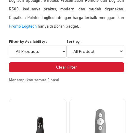
Logitech Spotlight Wireless Presentation Remote dan Logitech
R500, keduanya praktis, modern, dan mudah digunakan.
Dapatkan Pointer Logitech dengan harga terbaik menggunakan
Promo Logitech
hanya di Doran Gadget.
Filter by Availability :
Sort by :
Clear Filter
Menampilkan semua 3 hasil
Produk
ini
memiliki
beberapa
varian.