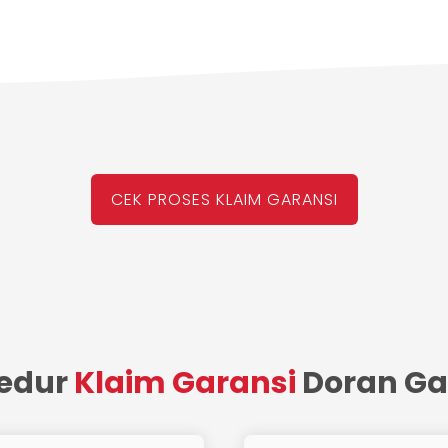
CEK PROSES KLAIM GARANSI
sedur
Klaim Garansi
Doran Ga