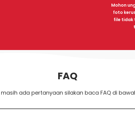
Mohon ung
foto keru
file tida
FAQ
 masih ada pertanyaan silakan baca FAQ di bawah