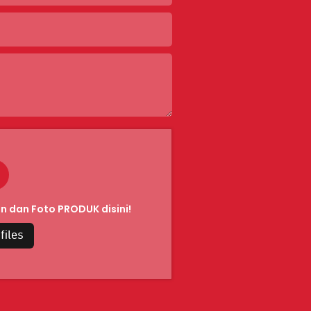
 dan Foto PRODUK disini!
files