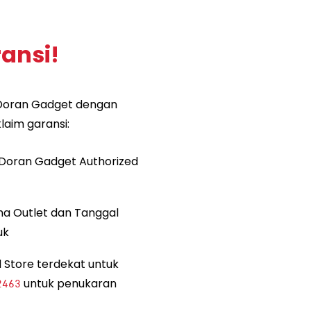
ansi!
i Doran Gadget dengan
laim garansi:
 Doran Gadget Authorized
ma Outlet dan Tanggal
uk
 Store terdekat untuk
untuk penukaran
2463