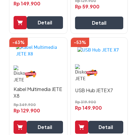
Rp
129.900
Rp
149.900
Rp
59.900
Detail
Detail
-63%
-53%
Kabel Multimedia JETE
USB Hub JETE X7
X8
Rp
319.900
Rp
349.900
Rp
149.900
Rp
129.900
Detail
Detail