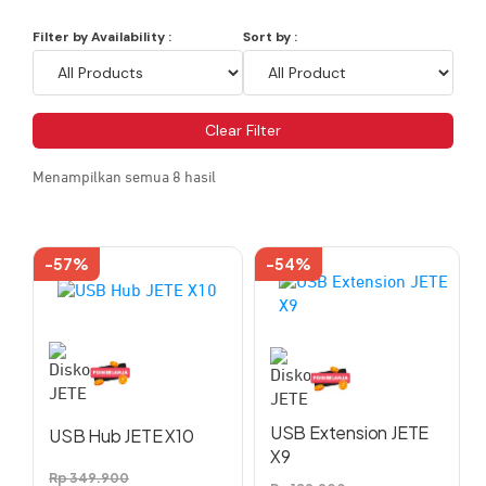
Filter by Availability :
Sort by :
Clear Filter
Menampilkan semua 8 hasil
-57%
-54%
USB Extension JETE
USB Hub JETE X10
X9
Rp
349.900