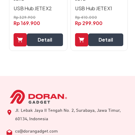
USB Hub JETE X2
USB Hub JETE X1
Rp
329.900
Rp
410.000
Rp
169.900
Rp
299.900
Detail
Detail
Jl. Lebak Jaya II Tengah No. 2, Surabaya, Jawa Timur,
60134, Indonesia
cs@dorangadget.com