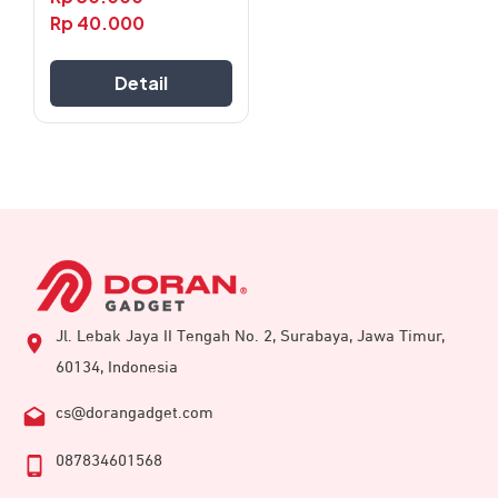
diambil
Rp
40.000
di
halaman
Detail
produk
Jl. Lebak Jaya II Tengah No. 2, Surabaya, Jawa Timur,
60134, Indonesia
cs@dorangadget.com
087834601568