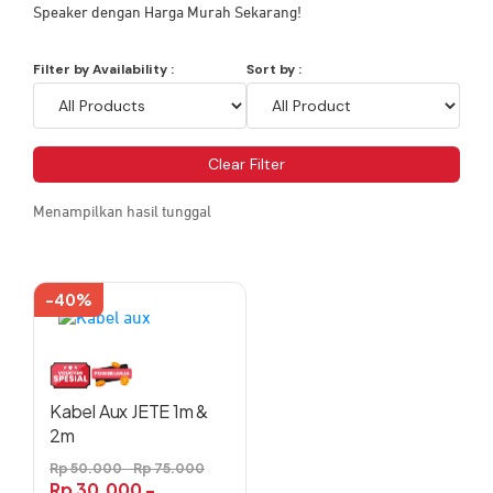
Speaker dengan Harga Murah Sekarang!
Filter by Availability :
Sort by :
Clear Filter
Menampilkan hasil tunggal
-40%
Produk
ini
memiliki
beberapa
varian.
Kabel Aux JETE 1m &
Pilihan
2m
ini
Rp
50.000
-
Rp
75.000
dapat
Rp
30.000
-