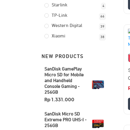
Starlink
4
TP-Link
66
Western Digital
39
Xiaomi
38
i
m
NEW PRODUCTS
v
P
SanDisk GamePlay
i
Micro SD for Mobile
and Handheld
d
Console Gaming -
d
256GB
Rp
1.331.000
SanDisk Micro SD
Extreme PRO UHS-I -
256GB