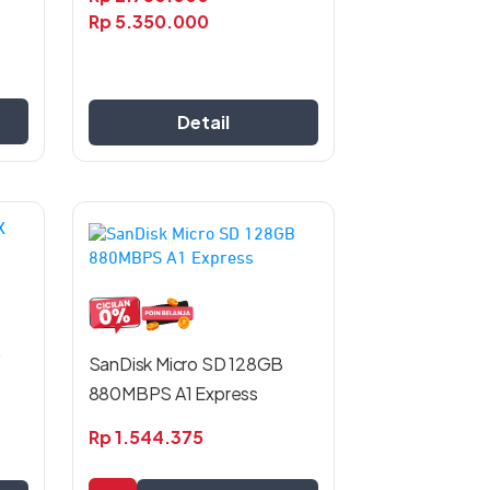
Rp
5.350.000
Detail
X
SanDisk Micro SD 128GB
880MBPS A1 Express
Rp
1.544.375