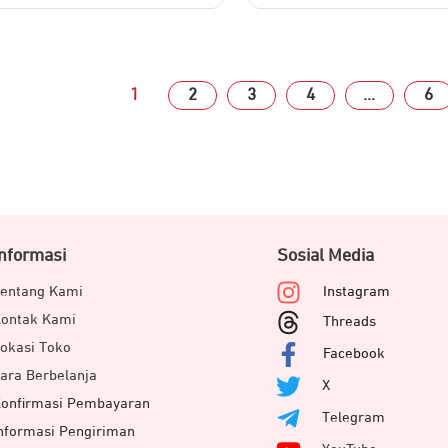
1
2
3
4
…
6
Informasi
Sosial Media
entang Kami
Instagram
ontak Kami
Threads
okasi Toko
Facebook
ara Berbelanja
X
onfirmasi Pembayaran
Telegram
nformasi Pengiriman