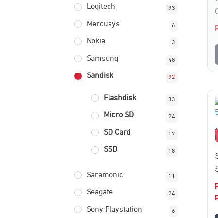
Logitech
93
Mercusys
6
Nokia
3
Samsung
48
Sandisk
92
Flashdisk
33
i
Micro SD
24
m
SD Card
17
v
SSD
18
P
i
Saramonic
11
d
Seagate
24
d
Sony Playstation
6