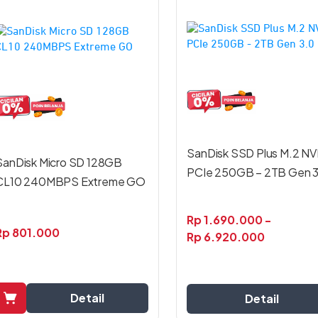
Produk
ini
memiliki
beberapa
varian.
Pilihan
ini
dapat
diambil
di
SanDisk SSD Plus M.2 N
SanDisk Micro SD 128GB
halaman
PCIe 250GB – 2TB Gen 3
produk
CL10 240MBPS Extreme GO
Rp
1.690.000
-
Rp
801.000
Rp
6.920.000
Detail
Detail