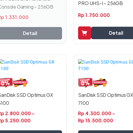
PRO UHS-I – 256GB
Console Gaming – 256GB
Rp
1.750.000
Rp
1.331.000
Detail
Detail
Produk
Produk
ni
ini
emiliki
memiliki
beberapa
beberapa
arian.
varian.
SanDisk SSD Optimus G
SanDisk SSD Optimus GX
ilihan
Pilihan
ni
ini
7100
5100
dapat
dapat
Rp
4.300.000
-
Rp
2.800.000
-
iambil
diambil
Rp
15.500.000
Rp
5.250.000
i
di
halaman
halaman