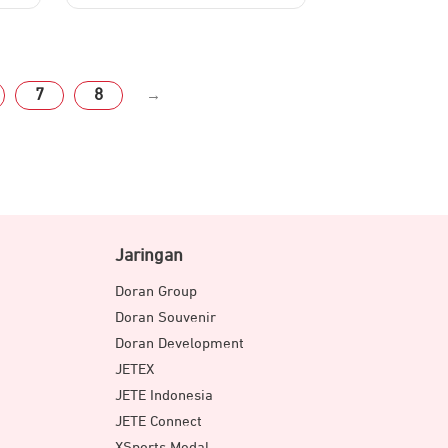
7
8
→
Jaringan
Doran Group
Doran Souvenir
Doran Development
JETEX
JETE Indonesia
JETE Connect
XSports Medal