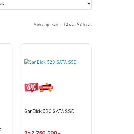
Menampilkan 1–12 dari 92 hasil
Produk
ini
memiliki
beberapa
varian.
Pilihan
ini
dapat
diambil
di
SanDisk 520 SATA SSD
halaman
produk
e
Rp
2.750.000
-