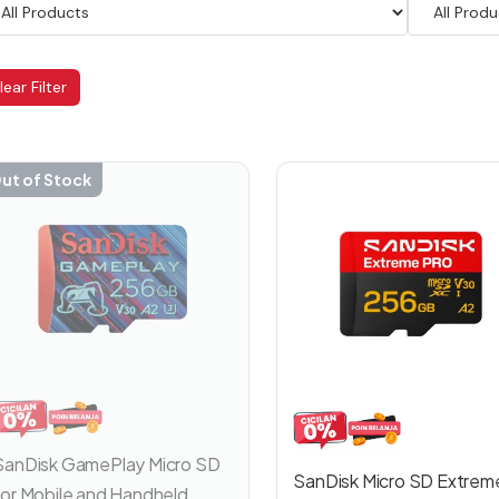
lear Filter
ut of Stock
SanDisk GamePlay Micro SD
SanDisk Micro SD Extrem
for Mobile and Handheld