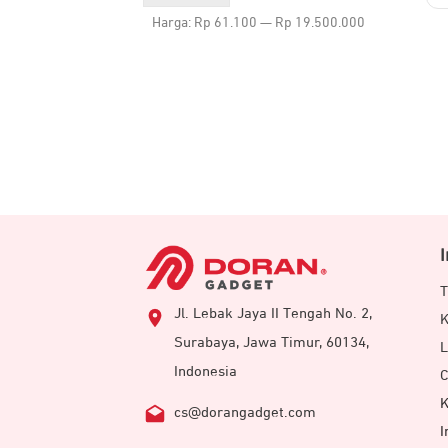
terendah
tertinggi
Harga:
Rp 61.100
—
Rp 19.500.000
T
Jl. Lebak Jaya II Tengah No. 2,
K
Surabaya, Jawa Timur, 60134,
L
Indonesia
C
K
cs@dorangadget.com
I