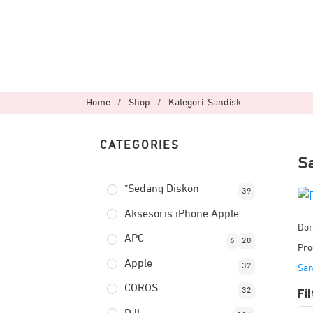
Home
/
Shop
/
Kategori: Sandisk
CATEGORIES
Sa
*Sedang Diskon
39
Aksesoris iPhone Apple
Dor
APC
6
20
Pro
Apple
32
San
COROS
Fi
32