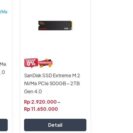
Produk
ini
memiliki
beberapa
varian.
Pilihan
ini
dapat
diambil
di
VMe
halaman
.0
produk
SanDisk SSD Extreme M.2
NVMe PCIe 500GB – 2TB
Gen 4.0
Rp
2.920.000
-
Rp
11.650.000
Detail