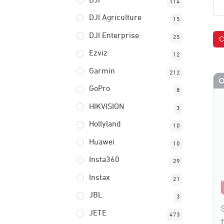
DJI
114
DJI Agriculture
15
DJI Enterprise
25
C
Ezviz
12
Garmin
212
O
GoPro
8
HIKVISION
3
Hollyland
10
Huawei
10
Insta360
29
Instax
21
JBL
3
JETE
473