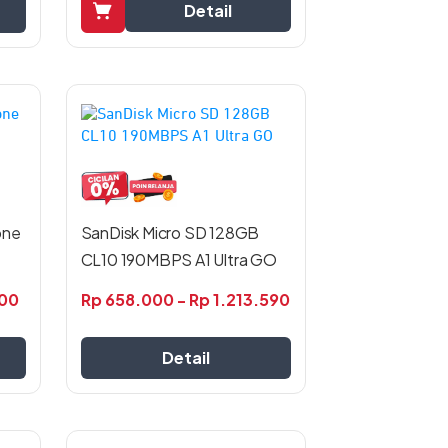
Detail
Produk
ini
memiliki
beberapa
varian.
Pilihan
one
SanDisk Micro SD 128GB
ini
CL10 190MBPS A1 Ultra GO
dapat
diambil
00
Rp
658.000
-
Rp
1.213.590
di
halaman
produk
Detail