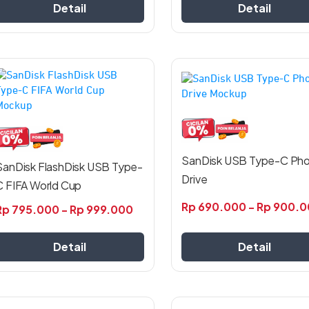
produk
produk
Detail
Detail
Produk
Produk
ni
ini
emiliki
memiliki
beberapa
beberapa
arian.
varian.
ilihan
Pilihan
SanDisk USB Type-C Ph
SanDisk FlashDisk USB Type-
ni
ini
Drive
dapat
dapat
C FIFA World Cup
iambil
diambil
Rp
690.000
-
Rp
900.0
Rp
795.000
-
Rp
999.000
i
di
halaman
halaman
produk
produk
Detail
Detail