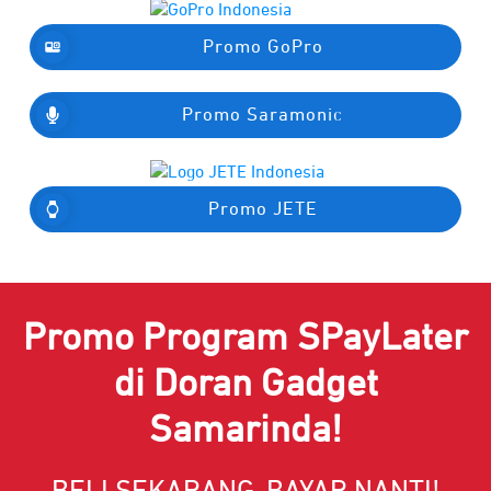
Promo GoPro
Promo Saramonic
Promo JETE
Promo Program SPayLater
di Doran Gadget
Samarinda!