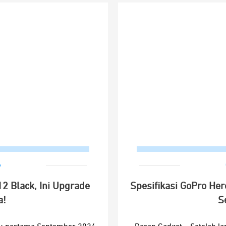
o
2 Black, Ini Upgrade
Spesifikasi GoPro He
a!
S