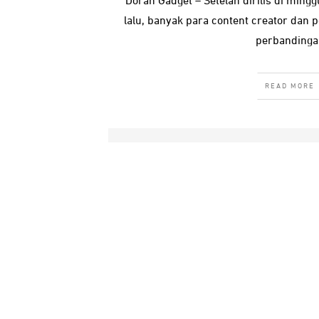
Doran Gadget – Setelah dirilis di min
lalu, banyak para content creator dan
perbandinga
READ MORE