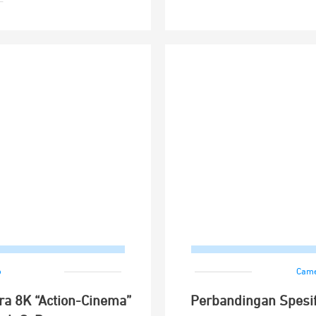
o
Cam
ra 8K “Action-Cinema”
Perbandingan Spesif