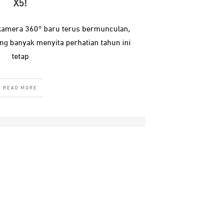
X5!
kamera 360° baru terus bermunculan,
ing banyak menyita perhatian tahun ini
tetap
READ MORE