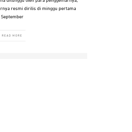
ama ditunggu oleh para penggemarnya,
rnya resmi dirilis di minggu pertama
September
READ MORE