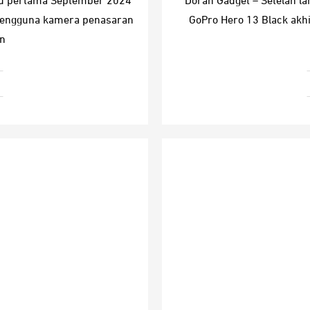
ggu pertama September 2024
Doran Gadget – Setelah l
 pengguna kamera penasaran
GoPro Hero 13 Black akhi
n