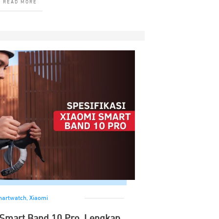
READ MORE
artwatch
,
Xiaomi
 Smart Band 10 Pro, Lengkap