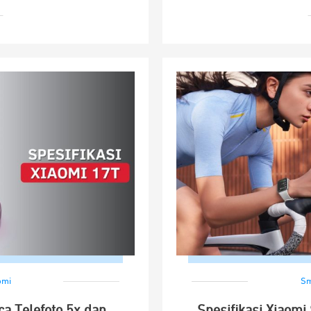
omi
Sm
ca Telefoto 5x dan
Spesifikasi Xiaomi