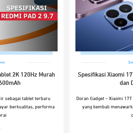
omi
Sm
Tablet 2K 120Hz Murah
Spesifikasi Xiaomi 1
7600mAh
dan 
r sebagai tablet terbaru
Doran Gadget – Xiaomi 17T 
yar berkualitas, performa
yang kembali menawark
rai