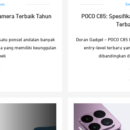
omi
Sm
amera Terbaik Tahun
POCO C85: Spesifik
Terba
satu ponsel andalan banyak
Doran Gadget – POCO C85 
a yang memiliki keunggulan
entry-level terbaru y
pek
dibandingkan d