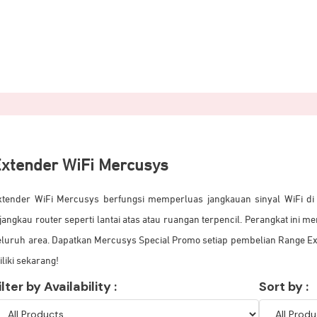
xtender WiFi Mercusys
xtender WiFi Mercusys berfungsi memperluas jangkauan sinyal WiFi di 
ijangkau router seperti lantai atas atau ruangan terpencil. Perangkat ini m
eluruh area. Dapatkan Mercusys Special Promo setiap pembelian Range Ext
iliki sekarang!
ilter by Availability :
Sort by :