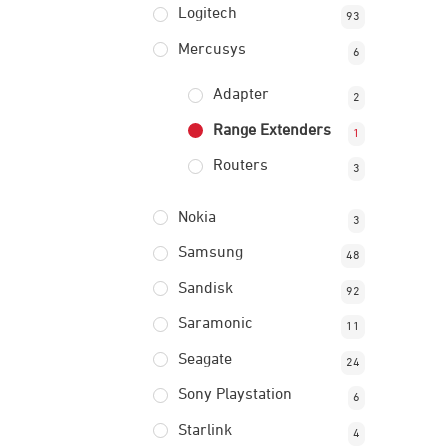
Logitech
93
Mercusys
6
Adapter
2
Range Extenders
1
Routers
3
Nokia
3
Samsung
48
Sandisk
92
Saramonic
11
Seagate
24
Sony Playstation
6
Starlink
4