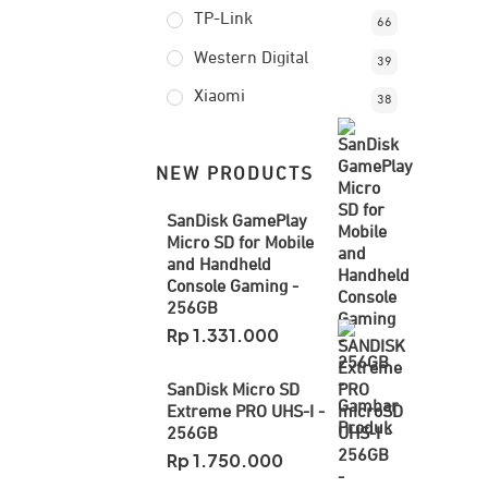
TP-Link
66
Western Digital
39
Xiaomi
38
NEW PRODUCTS
SanDisk GamePlay
Micro SD for Mobile
and Handheld
Console Gaming -
256GB
Rp
1.331.000
SanDisk Micro SD
Extreme PRO UHS-I -
256GB
Rp
1.750.000