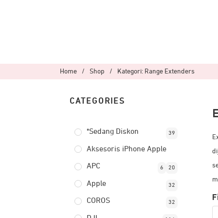
Home
/
Shop
/
Kategori: Range Extenders
CATEGORIES
E
*Sedang Diskon
39
E
Aksesoris iPhone Apple
d
s
APC
6
20
m
Apple
32
F
COROS
32