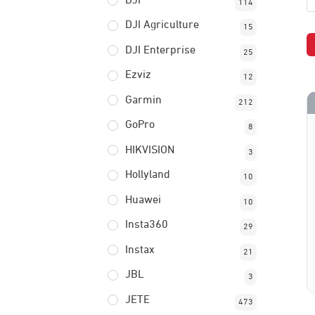
DJI
114
DJI Agriculture
15
DJI Enterprise
25
Ezviz
12
Garmin
212
GoPro
8
HIKVISION
3
Hollyland
10
Huawei
10
Insta360
29
Instax
21
JBL
3
JETE
473