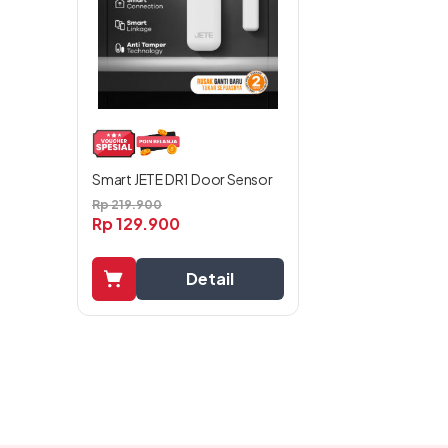
Smart JETE DR1 Door Sensor
Rp
219.900
Rp
129.900
Detail