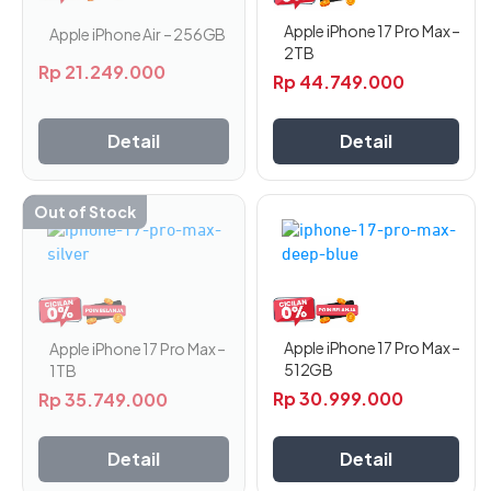
varian.
varian.
Pilihan
Pilihan
Apple iPhone 17 Pro Max –
Apple iPhone Air – 256GB
ini
ini
2TB
Rp
21.249.000
dapat
dapat
Rp
44.749.000
diambil
diambil
di
di
Detail
Detail
halaman
halaman
produk
produk
Out of Stock
Produk
Produk
ini
ini
memiliki
memiliki
beberapa
beberapa
varian.
varian.
Pilihan
Pilihan
Apple iPhone 17 Pro Max –
Apple iPhone 17 Pro Max –
ini
ini
512GB
1TB
dapat
dapat
Rp
30.999.000
Rp
35.749.000
diambil
diambil
di
di
Detail
Detail
halaman
halaman
produk
produk