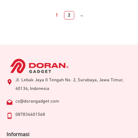
1
2
→
Jl. Lebak Jaya II Tengah No. 2, Surabaya, Jawa Timur,
60134, Indonesia
cs@dorangadget.com
087834601568
Informasi