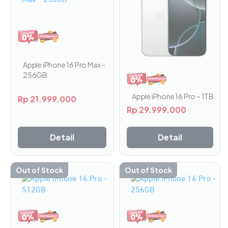
beberapa
beberapa
varian.
varian.
Pilihan
Pilihan
ini
ini
dapat
dapat
diambil
diambil
Apple iPhone 16 Pro Max –
di
di
256GB
halaman
halaman
Apple iPhone 16 Pro – 1TB
produk
produk
Rp
21.999.000
Rp
29.999.000
Detail
Detail
Out of Stock
Out of Stock
Produk
Produk
ini
ini
memiliki
memiliki
beberapa
beberapa
varian.
varian.