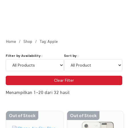
Home
/
Shop
/
Tag: Apple
Filter by Availability :
Sort by :
Clear Filter
Menampilkan 1–20 dari 32 hasil
Out of Stock
Out of Stock
Produk
Produk
ini
ini