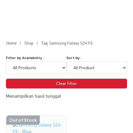
Home
/
Shop
/
Tag: Samsung Galaxy S24 FE
Filter by Availability :
Sort by :
Clear Filter
Menampilkan hasil tunggal
Out of Stock
Produk
ini