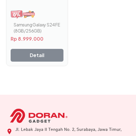
memiliki
beberapa
varian.
Pilihan
Samsung Galaxy S24 FE
ini
(8GB/256GB)
dapat
Rp
8.999.000
diambil
di
Detail
halaman
produk
Jl. Lebak Jaya II Tengah No. 2, Surabaya, Jawa Timur,