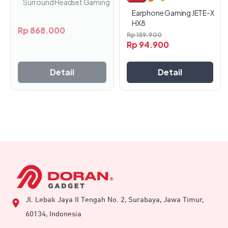
Surround Headset Gaming
halaman
Earphone Gaming JETE-X
produk
HX8
Rp
868.000
Rp
159.900
Rp
94.900
Detail
Detail
Jl. Lebak Jaya II Tengah No. 2, Surabaya, Jawa Timur,
60134, Indonesia