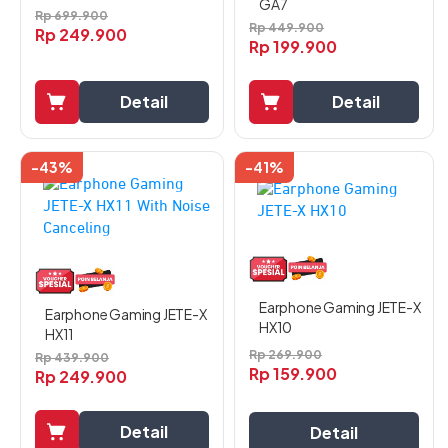
GA7
Rp
699.900
Rp
449.900
Rp
249.900
Rp
199.900
Detail
Detail
-43%
-41%
Produk
ini
memiliki
beberapa
varian.
Pilihan
Earphone Gaming JETE-X
ini
Earphone Gaming JETE-X
HX10
dapat
HX11
diambil
Rp
269.900
Rp
439.900
Rp
159.900
di
Rp
249.900
halaman
produk
Detail
Detail