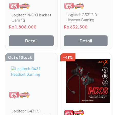
Logitech G331 2.0
Logitech PRO X Headset
Headset Gaming
Gaming
Rp
632.500
Rp
1.806.000
Detail
Detail
Out of Stock
-41%
Produk
ini
memiliki
beberapa
varian.
Pilihan
ini
dapat
diambil
di
Logitech G431 7.1