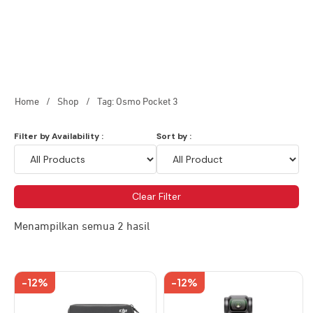
Home
/
Shop
/
Tag: Osmo Pocket 3
Filter by Availability :
Sort by :
Clear Filter
Menampilkan semua 2 hasil
-12%
-12%
Produk
Produk
ini
ini