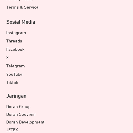
24 fps playback: Memberikan nuansa sinematik yang
Terms & Service
dramatis.
Sosial Media
Fitur Audio Mix, Bikin Suara Terdengar
Instagram
Jelas
Threads
Facebook
X
Telegram
YouTube
Tiktok
Jaringan
Doran Group
Doran Souvenir
Didukung oleh kecerdasan canggih dan Spatial Audio,
Doran Development
fitur Audio Mix memungkinkan Anda menyesuaikan suara
JETEX