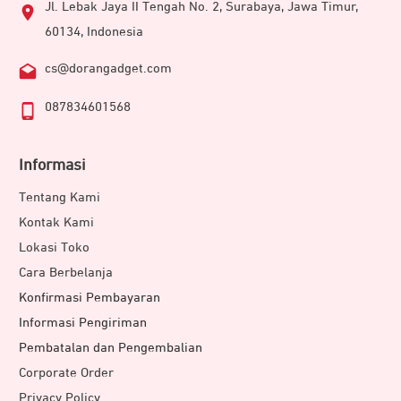
Jl. Lebak Jaya II Tengah No. 2, Surabaya, Jawa Timur,
60134, Indonesia
cs@dorangadget.com
087834601568
Informasi
Tentang Kami
iPhone 16 Pro membawa perekaman video ke level baru
Kontak Kami
dengan 4K 120fps Dolby Vision, kombinasi resolusi dan
Lokasi Toko
frame rate tertinggi, berkat kamera Fusion 48MP dengan
Cara Berbelanja
sensor
quad-pixe
l generasi kedua dan chip A18 Pro yang
Konfirmasi Pembayaran
bertenaga. Anda juga dapat menyesuaikan kecepatan
Informasi Pengiriman
pemutaran setelah merekam melalui aplikasi Photos yang
Pembatalan dan Pengembalian
diperbarui dalam mempermudah editing. Half-speed
Corporate Order
yang bisa memberikan efek dreamy pada video Anda dan
Privacy Policy