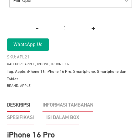
Pilih opsi
-
+
Kuantitas
Apple
WhatsApp Us
iPhone
16
SKU:
APL21
Pro
KATEGORI:
APPLE
,
IPHONE
,
IPHONE 16
-
Tag:
Apple
,
iPhone 16
,
iPhone 16 Pro
,
Smartphone
,
Smartphone dan
1TB
Tablet
BRAND:
APPLE
DESKRIPSI
INFORMASI TAMBAHAN
SPESIFIKASI
ISI DALAM BOX
iPhone 16 Pro