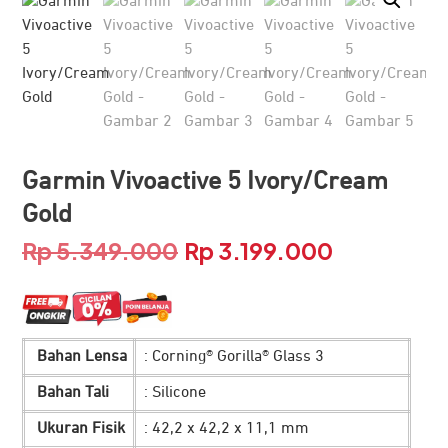
Garmin Vivoactive 5 Ivory/Cream
Gold
Rp
5.349.000
Rp
3.199.000
Harga
Harga
aslinya
saat
adalah:
ini
Bahan Lensa
: Corning® Gorilla® Glass 3
Rp 5.349.000.
adalah:
Bahan Tali
: Silicone
Rp 3.199.00
Ukuran Fisik
: 42,2 x 42,2 x 11,1 mm