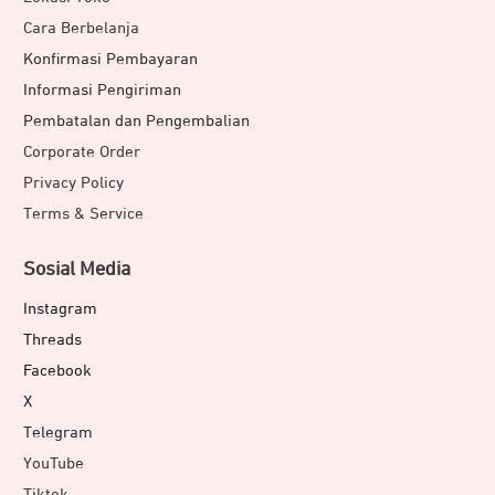
time, sehingga membantu menjaga kondisi tubuh tetap
Cara Berbelanja
prima.
Konfirmasi Pembayaran
Sleep Coach
dan
Nap Detection
mendukung kualitas
Informasi Pengiriman
tidur yang lebih optimal agar tubuh tetap segar
Pembatalan dan Pengembalian
sepanjang hari.
Corporate Order
Gunakan fitur
Meditation d
an
Mindful Breathing
untuk
Privacy Policy
membantu menenangkan diri dan mengurangi stres
yang terdeteksi melalui
Stress Trackin
g.
Terms & Service
Konektivitas dan Fitur Pendukung
Sosial Media
Instagram
Threads
Facebook
X
Telegram
YouTube
Tiktok