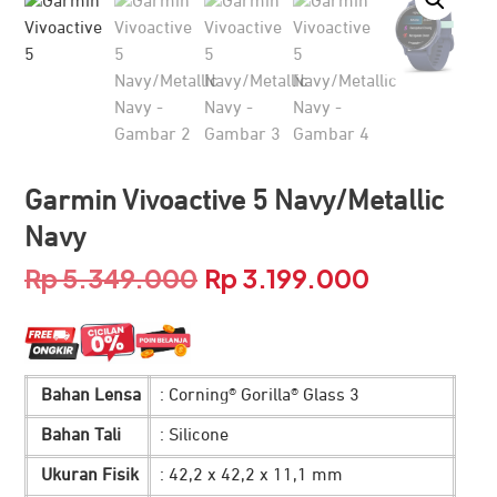
Garmin Vivoactive 5 Navy/Metallic
Navy
Rp
5.349.000
Rp
3.199.000
Harga
Harga
aslinya
saat
adalah:
ini
Bahan Lensa
: Corning® Gorilla® Glass 3
Rp 5.349.000.
adalah:
Bahan Tali
: Silicone
Rp 3.199.00
Ukuran Fisik
: 42,2 x 42,2 x 11,1 mm