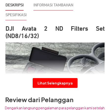
DESKRIPSI
INFORMASI TAMBAHAN
SPESIFIKASI
DJI Avata 2 ND Filters Set
(ND8/16/32)
Lihat Selengkapnya
Review dari Pelanggan
Filter ND Avata 2 dibuat dengan menggunakan material
Dengarkan langsung pengalaman para pelanggan kami setelah
berkualitas tinggi yang berfungsi untuk mengurangi