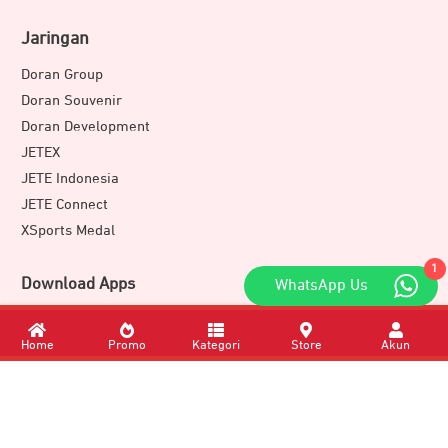
Jaringan
Doran Group
Doran Souvenir
Doran Development
JETEX
JETE Indonesia
JETE Connect
XSports Medal
1
Download Apps
WhatsApp Us
Home
Promo
Kategori
Store
Akun
Member of
DORAN GROUP