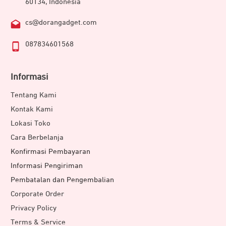
60134, Indonesia
Kompatibilitas dengan Perangkat DJI
cs@dorangadget.com
087834601568
Informasi
Tentang Kami
Kontak Kami
Lokasi Toko
Cara Berbelanja
Konfirmasi Pembayaran
DJI RC Motion 2 kompatibel dengan beberapa drone
Informasi Pengiriman
kamera. Adapun tipe drone yang dapat diintegrasikan
Pembatalan dan Pengembalian
dengan kacamata khusus ini di antaranya:
Corporate Order
DJI Mavic 3 Pro
Privacy Policy
DJI Mavic 3 Pro Cine
Terms & Service