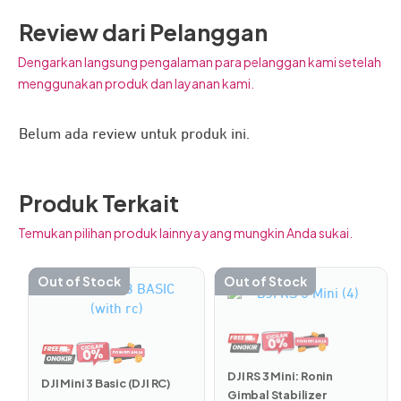
Multifungsi dan Intuitif
Review dari Pelanggan
Dengarkan langsung pengalaman para pelanggan kami setelah
menggunakan produk dan layanan kami.
Belum ada review untuk produk ini.
Produk Terkait
Temukan pilihan produk lainnya yang mungkin Anda sukai.
Dapatkan pengalaman terbang yang lebih intuitif dengan
Out of Stock
Out of Stock
mengendalikan drone FPV bersama DJI RC Motion 2.
Produk
ini
Rasakan kenyamanan pengendalian secara nyata dalam
memiliki
genggaman Anda di antaranya:
beberapa
varian.
Saat digunakan bersama DJI Avata dan DJI Goggles,
DJI RS 3 Mini: Ronin
DJI Mini 3 Basic (DJI RC)
Pilihan
Gimbal Stabilizer
drone merespons gerakan tangan Anda, menciptakan