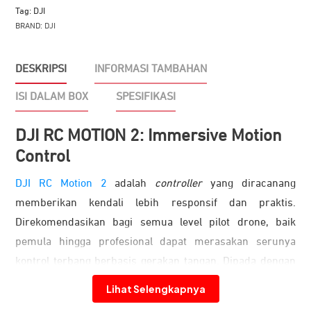
Tag:
DJI
BRAND:
DJI
DESKRIPSI
INFORMASI TAMBAHAN
ISI DALAM BOX
SPESIFIKASI
DJI RC MOTION 2: Immersive Motion
Control
DJI RC Motion 2
adalah
controller
yang diracanang
memberikan kendali lebih responsif dan praktis.
Direkomendasikan bagi semua level pilot drone, baik
pemula hingga profesional dapat merasakan serunya
kontrol terbang berbasis gerakan tangan. Dipada dengan
joystick memudahkan pengguna dalam melakukan
Lihat Selengkapnya
manuver di udara.