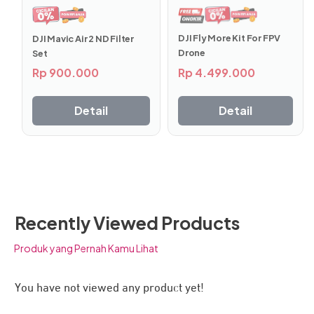
Battery Cell Damage Protection
: jika ada sel baterai yang
rusak, akan muncul peringatan di kacamata (goggles)
DJI Fly More Kit For FPV
DJI Mavic Air 2 ND Filter
agar pengguna dapat mengambil tindakan.
Drone
Set
Rp
4.499.000
Rp
900.000
Detail
Detail
Recently Viewed Products
Produk yang Pernah Kamu Lihat
You have not viewed any product yet!