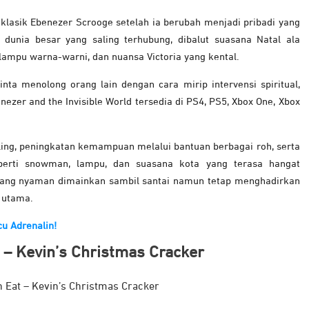
klasik Ebenezer Scrooge setelah ia berubah menjadi pribadi yang
 dunia besar yang saling terhubung, dibalut suasana Natal ala
lampu warna-warni, dan nuansa Victoria yang kental.
ta menolong orang lain dengan cara mirip intervensi spiritual,
ezer and the Invisible World tersedia di PS4, PS5, Xbox One, Xbox
ling, peningkatan kemampuan melalui bantuan berbagai roh, serta
eperti snowman, lampu, dan suasana kota yang terasa hangat
 yang nyaman dimainkan sambil santai namun tetap menghadirkan
n utama.
u Adrenalin!
t – Kevin’s Christmas Cracker