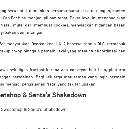
ang seru untuk dimainkan bersama-sama di satu ruangan, konten
u Can Eat bisa menjadi pilihan tepat. Paket level ini menghadirkan
atal, mulai dari membuat cookies, menyiapkan hidangan besar,
 jebakan dan rintangan.
n Eat menyatukan Overcooked 1 & 2 beserta semua DLC, termasuk
cakup co-op hingga 4 pemain, level yang menuntut koordinasi dan
a sekaligus frustasi karena ada conveyor belt licin, platform
tengah permainan. Bagi keluarga atau teman yang ingin bermain
ini menjadi pengalaman Natal yang tak terlupakan.
weatshop & Santa’s Shakedown