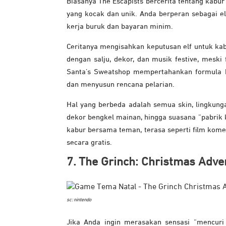
Biasanya The Escapists bercerita tentang kabu
yang kocak dan unik. Anda berperan sebagai el
kerja buruk dan bayaran minim.
Ceritanya mengisahkan keputusan elf untuk kabu
dengan salju, dekor, dan musik festive, meski f
Santa’s Sweatshop mempertahankan formula klas
dan menyusun rencana pelarian.
Hal yang berbeda adalah semua skin, lingkunga
dekor bengkel mainan, hingga suasana “pabrik
kabur bersama teman, terasa seperti film komed
secara gratis.
7. The Grinch: Christmas Adve
sc: nintendo
Jika Anda ingin merasakan sensasi “mencuri 