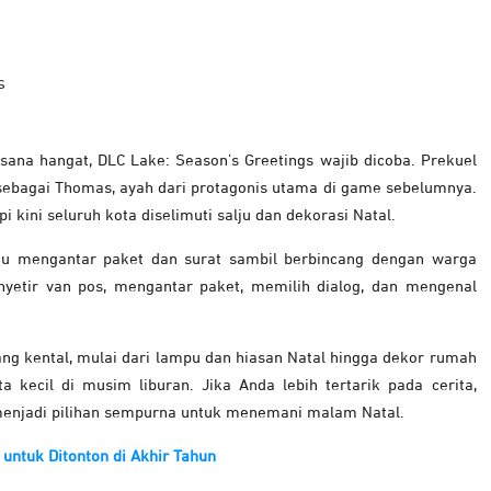
ana hangat, DLC Lake: Season’s Greetings wajib dicoba. Prekuel
 sebagai Thomas, ayah dari protagonis utama di game sebelumnya.
pi kini seluruh kota diselimuti salju dan dekorasi Natal.
u mengantar paket dan surat sambil berbincang dengan warga
nyetir van pos, mengantar paket, memilih dialog, dan mengenal
g kental, mulai dari lampu dan hiasan Natal hingga dekor rumah
kecil di musim liburan. Jika Anda lebih tertarik pada cerita,
 menjadi pilihan sempurna untuk menemani malam Natal.
untuk Ditonton di Akhir Tahun