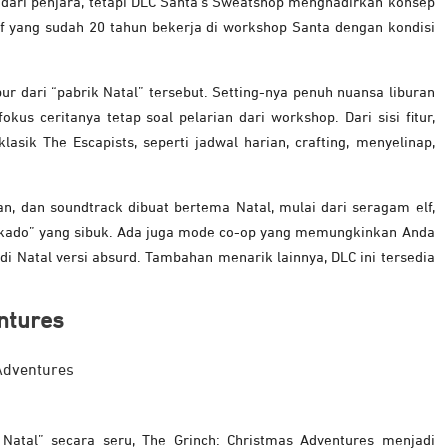
r dari penjara, tetapi DLC Santa’s Sweatshop menghadirkan konsep
f yang sudah 20 tahun bekerja di workshop Santa dengan kondisi
r dari “pabrik Natal” tersebut. Setting-nya penuh nuansa liburan
okus ceritanya tetap soal pelarian dari workshop. Dari sisi fitur,
ik The Escapists, seperti jadwal harian, crafting, menyelinap,
n, dan soundtrack dibuat bertema Natal, mulai dari seragam elf,
 kado” yang sibuk. Ada juga mode co-op yang memungkinkan Anda
i Natal versi absurd. Tambahan menarik lainnya, DLC ini tersedia
ntures
Natal” secara seru, The Grinch: Christmas Adventures menjadi