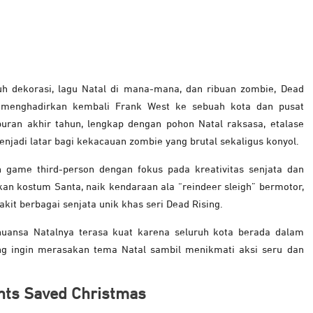
nuh dekorasi, lagu Natal di mana-mana, dan ribuan zombie, Dead
i menghadirkan kembali Frank West ke sebuah kota dan pusat
buran akhir tahun, lengkap dengan pohon Natal raksasa, etalase
jadi latar bagi kekacauan zombie yang brutal sekaligus konyol.
n game third-person dengan fokus pada kreativitas senjata dan
n kostum Santa, naik kendaraan ala “reindeer sleigh” bermotor,
t berbagai senjata unik khas seri Dead Rising.
nuansa Natalnya terasa kuat karena seluruh kota berada dalam
ng ingin merasakan tema Natal sambil menikmati aksi seru dan
ints Saved Christmas