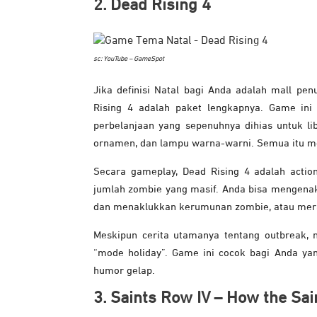
2. Dead Rising 4
sc: YouTube – GameSpot
Jika definisi Natal bagi Anda adalah mall pe
Rising 4 adalah paket lengkapnya. Game in
perbelanjaan yang sepenuhnya dihias untuk li
ornamen, dan lampu warna-warni. Semua itu men
Secara gameplay, Dead Rising 4 adalah actio
jumlah zombie yang masif. Anda bisa mengenaka
dan menaklukkan kerumunan zombie, atau meraki
Meskipun cerita utamanya tentang outbreak, 
“mode holiday”. Game ini cocok bagi Anda ya
humor gelap.
3. Saints Row IV – How the Sa