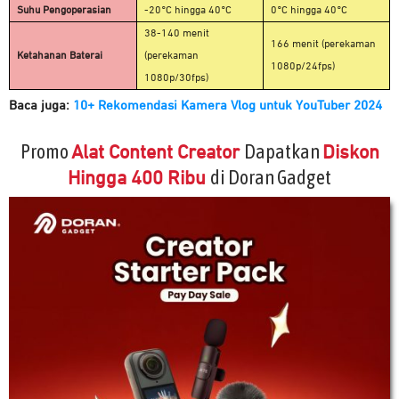
Suhu Pengoperasian
-20°C hingga 40°C
0°C hingga 40°C
38-140 menit
166 menit (perekaman
Ketahanan Baterai
(perekaman
1080p/24fps)
1080p/30fps)
Baca juga:
10+ Rekomendasi Kamera Vlog untuk YouTuber 2024
Promo
Dapatkan
Alat Content Creator
Diskon
di Doran Gadget
Hingga 400 Ribu