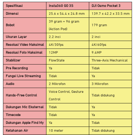
Spesifikasi
Insta360 GO 3S
DJI Osmo Pocket 3
Dimensi
25.6 x 54.4 x 24.8 mm
139.7 x 42.2 x 33.5 mm
39 gram + 96 gram
Bobot
179 gram
(Action Pod)
Ukuran Layar
2.2 inci
2 inci
Resolusi Video Maksimal
4K/30fps
4K/60fps
Resolusi Foto Maksimal
12MP
9.4MP
Stabilizer
FlowState
Three-Axis Mechanical
Pre Recording
Ya
Tidak
Fungsi Live Streaming
Tidak
Ya
Audio
2 Mikrofon
3 Mikrofon
Voice Control, Gesture
Hands-Free Control
Tidak didukung
Control
Dukungan Mic Eksternal
Tidak
Ya
Timecode
Tidak
Ya
Dukungan Apple Find My
Ya
Tidak
Ketahanan Air
10 meter
Tidak didukung