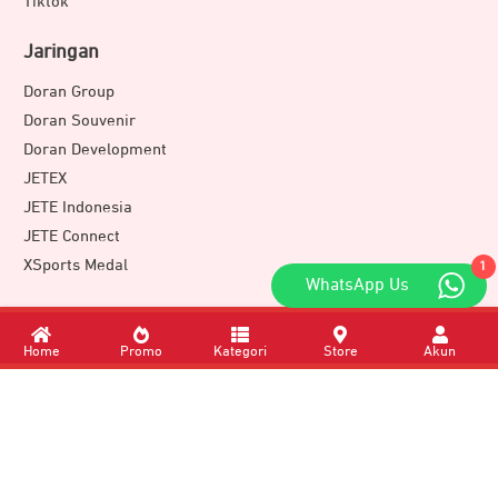
Tiktok
Jaringan
Doran Group
Doran Souvenir
Doran Development
JETEX
JETE Indonesia
JETE Connect
XSports Medal
1
WhatsApp Us
Download Apps
Home
Promo
Kategori
Store
Akun
Member of
DORAN GROUP