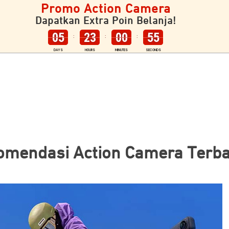
Promo Action Camera
Dapatkan Extra Poin Belanja!
05
23
00
54
:
:
:
DAYS
HOURS
MINUTES
SECONDS
omendasi Action Camera Terba