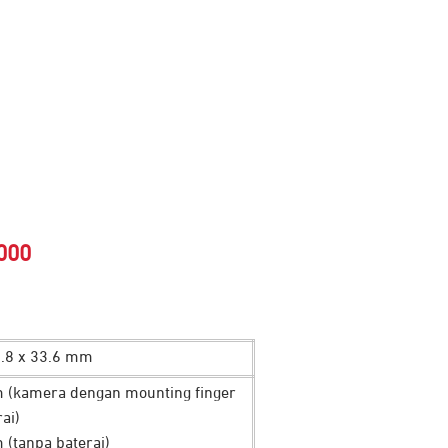
Harga
000
saat
ini
0.8 x 33.6 mm
000.
adalah:
 (kamera dengan mounting finger
Rp 6.750.000.
ai)
 (tanpa baterai)