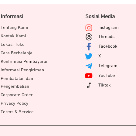
Informasi
Sosial Media
Tentang Kami
Instagram
Kontak Kami
Threads
Lokasi Toko
Facebook
Cara Berbelanja
X
Konfirmasi Pembayaran
Telegram
Informasi Pengiriman
YouTube
Pembatalan dan
Tiktok
Pengembalian
Corporate Order
yang lebih profesional, GoPro Hero 13 Black mampu menghadir
Privacy Policy
usi 4K20, 2.7K120, atau 1080p240. GoPro Hero 13 Black memil
Terms & Service
Pro Hero Black
.
n pada 400fps di resolusi 720p dan 900p 360fp selama 15 det