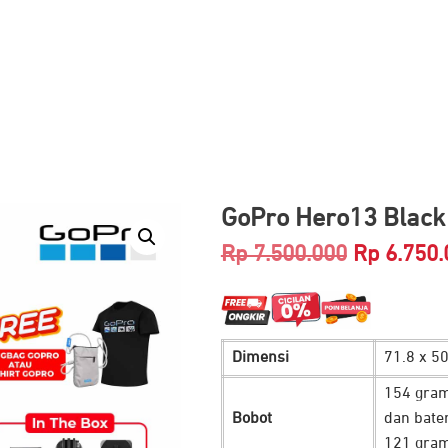
GoPro Hero13 Black
Harga
Rp
7.500.000
Rp
6.750.
aslinya
adalah:
Dimensi
71.8 x 5
Rp 7.500.
154 gram
Bobot
dan bater
121 gram