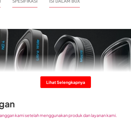
N
SPESIFIKASI
ISI DALAM BOX
Lihat Selengkapnya
ggan
anggan kami setelah menggunakan produk dan layanan kami.