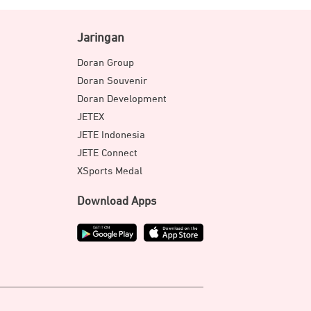
Jaringan
Doran Group
Doran Souvenir
Doran Development
JETEX
JETE Indonesia
JETE Connect
XSports Medal
Download Apps
kan resolusi hingga 5.3K60. Termasuk
iki fitur Burst-Slo Mo, yang mana ini
ik secara
realtim
e serta 5.3K di 120fps