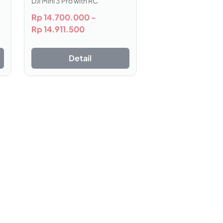
DJI Mini 3 Pro with RC
atkan sudut pandang terbaik.
Rp
14.700.000
-
efek cahaya lensa. Hasil menakjubkan
Rp
14.911.500
 profesional secara otomatis.
Detail
esuaikan menu pengaturan yang sesuai