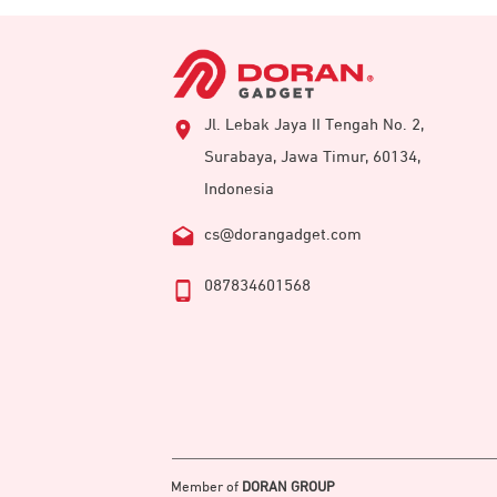
Jl. Lebak Jaya II Tengah No. 2,
Surabaya, Jawa Timur, 60134,
Indonesia
cs@dorangadget.com
087834601568
Dirancang untuk pengambilan gambar 
pengambilan rekaman video pada resol
adalah pertama dipasangkan di seri
Go
Fitur tersebut memungkinkan perekama
Member of
DORAN GROUP