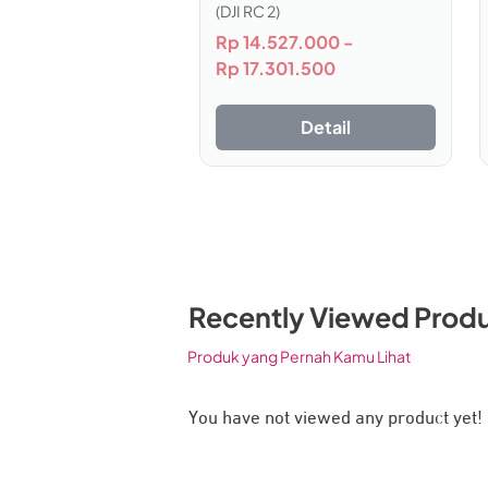
(DJI RC 2)
Lensa Mod Ultra Wide:
mampu menghadi
Rp
14.527.000
-
Lensa Mod Anamorphic:
hadirkan as
Rp
17.301.500
dengan tampilan layar yang lebar dan 
ND Filter:
mampu menyesuaikan pengatu
Detail
Auto Detection:
kemampuan mendeteksi
secara otomatis
Hasil Foto dan Video 
Recently Viewed Prod
Produk yang Pernah Kamu Lihat
You have not viewed any product yet!