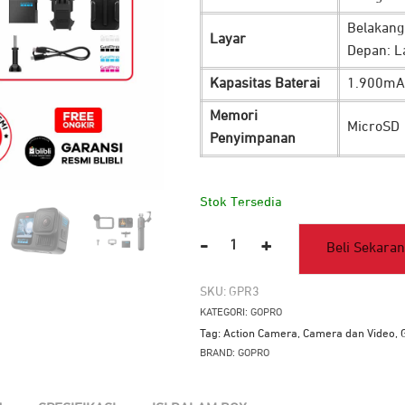
Belakang:
Layar
Depan: L
Kapasitas Baterai
1.900mA
Memori
MicroSD
Penyimpanan
Stok Tersedia
-
+
Beli Sekara
Kuantitas
GoPro
SKU:
GPR3
Hero13
KATEGORI:
GOPRO
Black
Tag:
Action Camera
,
Camera dan Video
,
BRAND:
GOPRO