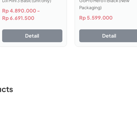
DJI Mini 3 Basic (unit only)
GoPro Hero11 Black (New
rkan tampilan 36% lebih lebar + 48% lebih tinggi dan mendap
Packaging)
Rp
4.890.000
-
pek rasio sinematik 21:9 tanpa memicu distorsi menggunakan 
Rp
5.599.000
Rp
6.691.500
efek letterbox.
ran video kamera untuk menghasilkan motion blur berkualitas
Detail
Detail
 secara otomatis lensa yang dipasang. Perangkat akan meny
Imersif
ucts