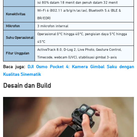
isi 80% dalam 18 menit dan penuh dalam 32 menit
Wi-Fi 6 (802.11 a/b/g/n/ac/ax), Bluetooth 5.4 (BLE &
Konektivitas
BR/EDR)
Mikrofon
3 mikrofon internal
Operasional 0°C hingga 40°C, pengisian daya 5°C hingga
Suhu Operasional
45°C
ActiveTrack 8.0, D-Log 2, Live Photo, Gesture Control,
Fitur Unggulan
Timecode, webcam (UVC), stabilisasi gimbal 3-axis
Baca juga:
DJI Osmo Pocket 4: Kamera Gimbal Saku dengan
Kualitas Sinematik
Desain dan Build