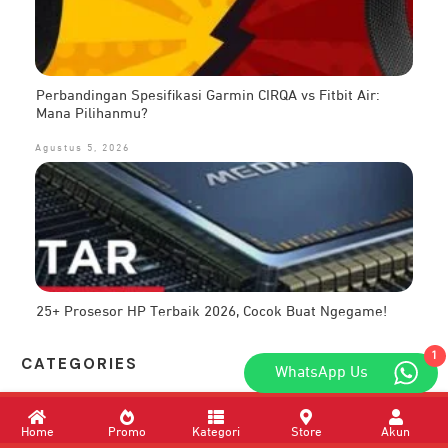
Perbandingan Spesifikasi Garmin CIRQA vs Fitbit Air:
Mana Pilihanmu?
Agustus 5, 2026
25+ Prosesor HP Terbaik 2026, Cocok Buat Ngegame!
1
CATEG
ORIES
WhatsApp Us
AI
Home
Promo
Kategori
Store
Akun
Aksesoris