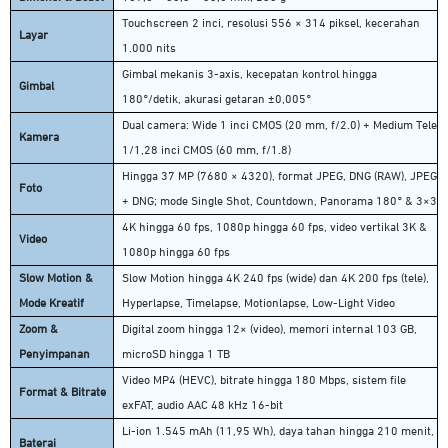
Touchscreen 2 inci, resolusi 556 × 314 piksel, kecerahan
Layar
1.000 nits
Gimbal mekanis 3-axis, kecepatan kontrol hingga
Gimbal
180°/detik, akurasi getaran ±0,005°
Dual camera: Wide 1 inci CMOS (20 mm, f/2.0) + Medium Tele
Kamera
1/1,28 inci CMOS (60 mm, f/1.8)
Hingga 37 MP (7680 × 4320), format JPEG, DNG (RAW), JPEG
Foto
+ DNG; mode Single Shot, Countdown, Panorama 180° & 3×3
4K hingga 60 fps, 1080p hingga 60 fps, video vertikal 3K &
Video
1080p hingga 60 fps
Slow Motion &
Slow Motion hingga 4K 240 fps (wide) dan 4K 200 fps (tele),
Mode Kreatif
Hyperlapse, Timelapse, Motionlapse, Low-Light Video
Zoom &
Digital zoom hingga 12× (video), memori internal 103 GB,
Penyimpanan
microSD hingga 1 TB
Video MP4 (HEVC), bitrate hingga 180 Mbps, sistem file
Format & Bitrate
exFAT, audio AAC 48 kHz 16-bit
Li-ion 1.545 mAh (11,95 Wh), daya tahan hingga 210 menit,
Baterai