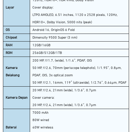
120Hz, HDR10+, HDR Vivid, Dolby Vision
Layar
Cover display:
LTPO AMOLED, 6.51 inches, 1120 x 2528 pixels, 120Hz,
HDR10+, Dolby Vision, 5000 nits (peak)
OS
Android 16, OriginOS 6 Fold
Chipset
Dimensity 9500 Super (3 nm)
RAM
12GB/16GB
ROM
256GB/512GB/1TB
200 MP, f/1.7, (wide), 1/1.4″, PDAF, OIS
Kamera
50 MP, f/2.6, 70mm (periscope telephoto), 1/1.95″, 0.8µm,
Belakang
PDAF, OIS, 3x optical zoom
50 MP, f/2.1, 16mm, 119˚ (ultrawide), 1/2.76″, 0.64µm, PDAF
20 MP, f/2.4, 21mm (wide), 1/3.6″, 0.7µm
Kamera Depan
Cover camera:
20 MP, f/2.4, 21mm (wide), 1/3.6″, 0.7µm
7000 mAh
80W wired
Baterai
40W wireless