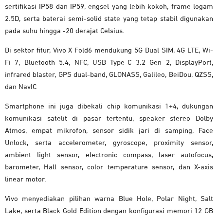
sertifikasi IP58 dan IP59, engsel yang lebih kokoh, frame logam
2.5D, serta baterai semi-solid state yang tetap stabil digunakan
pada suhu hingga -20 derajat Celsius.
Di sektor fitur, Vivo X Fold6 mendukung 5G Dual SIM, 4G LTE, Wi-
Fi 7, Bluetooth 5.4, NFC, USB Type-C 3.2 Gen 2, DisplayPort,
infrared blaster, GPS dual-band, GLONASS, Galileo, BeiDou, QZSS,
dan NavIC
Smartphone ini juga dibekali chip komunikasi 1+4, dukungan
komunikasi satelit di pasar tertentu, speaker stereo Dolby
Atmos, empat mikrofon, sensor sidik jari di samping, Face
Unlock, serta accelerometer, gyroscope, proximity sensor,
ambient light sensor, electronic compass, laser autofocus,
barometer, Hall sensor, color temperature sensor, dan X-axis
linear motor.
Vivo menyediakan pilihan warna Blue Hole, Polar Night, Salt
Lake, serta Black Gold Edition dengan konfigurasi memori 12 GB