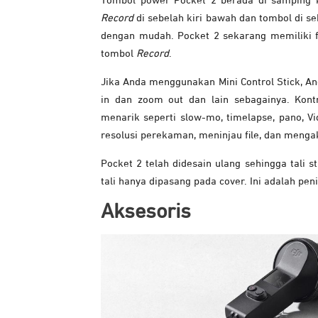
Tombol power Pocket 2 berada di samping k
Record
di sebelah kiri bawah dan tombol di 
dengan mudah. Pocket 2 sekarang memiliki
tombol
Record
.
Jika Anda menggunakan Mini Control Stick, A
in dan zoom out dan lain sebagainya. Ko
menarik seperti slow-mo, timelapse, pano, V
resolusi perekaman, meninjau file, dan menga
Pocket 2 telah didesain ulang sehingga tali 
tali hanya dipasang pada cover. Ini adalah pen
Aksesoris