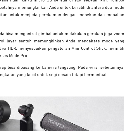
anan dan kartu micro SD berada di slot sebelah kiri. Tombol
sebelahnya memungkinkan Anda untuk beralih di antara dua mode
 fitur untuk menjeda perekaman dengan menekan dan menahan
nda bisa mengontrol gimbal untuk melakukan gerakan juga zoom
ntrol layar sentuh memungkinkan Anda mengakses mode yang
ideo HDR, menyesuaikan pengaturan Mini Control Stick, memilih
kses Mode Pro.
strap bisa dipasang ke kamera langsung. Pada versi sebelumnya,
ingkatan yang kecil untuk segi desain tetapi bermanfaat.