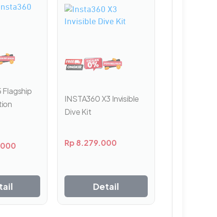
 Flagship
INSTA360 X3 Invisible
tion
Dive Kit
Rp
8.279.000
.000
ail
Detail