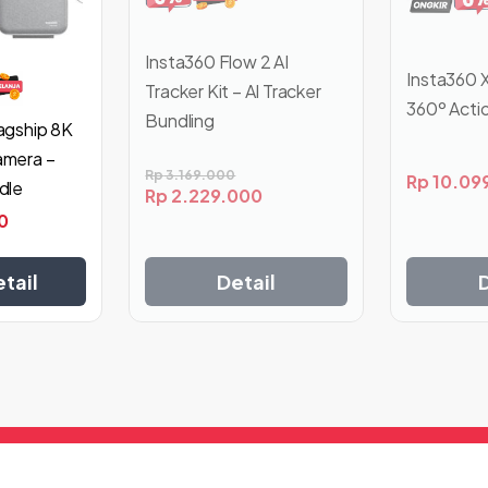
Insta360 Flow 2 AI
Insta360 
Tracker Kit – AI Tracker
360º Acti
Bundling
agship 8K
amera –
Rp
3.169.000
Rp
10.09
dle
Rp
2.229.000
0
Detail
tail