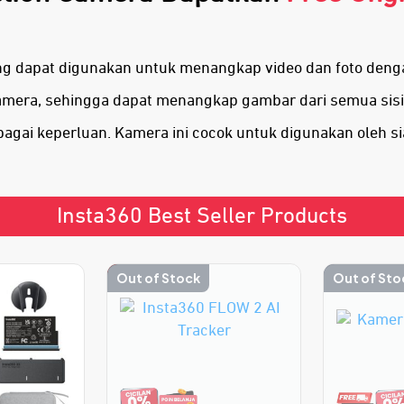
g dapat digunakan untuk menangkap video dan foto dengan
amera, sehingga dapat menangkap gambar dari semua sis
agai keperluan. Kamera ini cocok untuk digunakan oleh si
Insta360 Best Seller Products
-30%
Out of Stock
Out of Sto