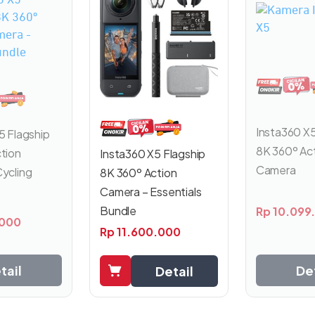
Insta360 X5
5 Flagship
8K 360º Ac
tion
Insta360 X5 Flagship
Camera
ycling
8K 360º Action
Camera – Essentials
Bundle
Rp
10.099
.000
Rp
11.600.000
tail
Det
Detail