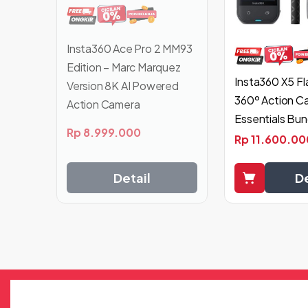
Insta360 Ace Pro 2 MM93
Edition – Marc Marquez
Insta360 X5 Fl
Version 8K AI Powered
360º Action C
Action Camera
Essentials Bun
Rp
8.999.000
Rp
11.600.00
Detail
De