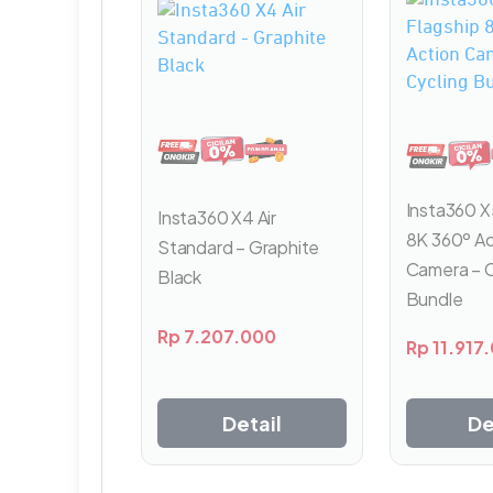
Insta360 X
Insta360 X4 Air
8K 360º Ac
Standard – Graphite
Camera – C
Black
Bundle
Rp
7.207.000
Rp
11.917
De
Detail