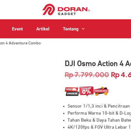
Event
Artikel
Tentang
ion 4 Adventure Combo
DJI Osmo Action 4 
Rp
7.799.000
Rp
4.
Harga
asliny
adalah
Sensor 1/1,3 inci & Pencitra
Rp 7.7
Performa Warna 10-bit & D-Lo
Tahan Beku & Daya Tahan Bate
4K/120fps & FOV Ultra Lebar 