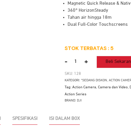
Magnetic Quick Release & Nativ
360° HorizonSteady
Tahan air hingga 18m
Dual Full-Color Touchscreens
STOK TERBATAS : 5
-
+
Beli Sekara
Kuantitas
DJI
SKU:
128
Osmo
KATEGORI:
*SEDANG DISKON
,
ACTION CAME
Action
Tag:
Action Camera
,
Camera dan Video
,
4
Action Series
Adventure
BRAND:
DJI
Combo
N
SPESIFIKASI
ISI DALAM BOX