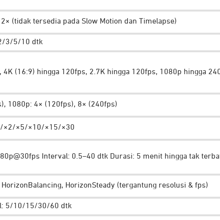
 2× (tidak tersedia pada Slow Motion dan Timelapse)
/2/3/5/10 dtk
s, 4K (16:9) hingga 120fps, 2.7K hingga 120fps, 1080p hingga 24
), 1080p: 4× (120fps), 8× (240fps)
o/×2/×5/×10/×15/×30
80p@30fps Interval: 0.5–40 dtk Durasi: 5 menit hingga tak terba
 HorizonBalancing, HorizonSteady (tergantung resolusi & fps)
 lingkungan jadi semakin nyaman tanpa khawatir hasil buram
: 5/10/15/30/60 dtk
momen dengan kamera ini, termasuk dalam air sekalipun: