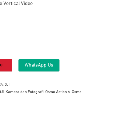
e Vertical Video
ng
WhatsApp Us
RA
,
DJI
DJI
,
Kamera dan Fotografi
,
Osmo Action 4
,
Osmo