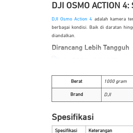
DJI OSMO ACTION 4:
DJI Osmo Action 4
adalah kamera ter
berbagai kondisi. Baik di daratan hi
diandalkan.
Dirancang Lebih Tangguh
Jelajahi bawah air dengan percaya dir
kedalaman 18 meter tanpa perlu casin
Berat
1000 gram
ekstrem. Rekam hingga 150 menit mesk
Brand
DJI
Sensor Kamera dengan Pe
Spesifikasi
Spesifikasi
Keterangan