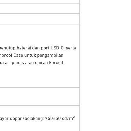
enutup baterai dan port USB-C, serta
rproof Case untuk pengambilan
 air panas atau cairan korosif.
 layar depan/belakang: 750±50 cd/m²