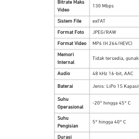
Bitrate Maks
130 Mbps
Video
360º HorizonSteady:
teknologi stabil
guncangan ekstrem dari segala arah.
Sistem File
exFAT
HorizonBalancing:
untuk aktivitas yan
Format Foto
JPEG/RAW
RockSteady 3.0:
hasilkan video POV 
Vivid Underwater:
dengan bantuan se
Format Video
MP4 (H.264/HEVC)
bawah air untuk hasil lebih tajam dan 
Memori
Tidak tersedia, gun
Internal
Pengoperasian yang Mud
Audio
48 kHz 16-bit, AAC
Baterai
Jenis: LiPo 1S Kapas
Suhu
-20° hingga 45° C
Operasional
Suhu
5° hingga 40° C
Pengisian
Durasi