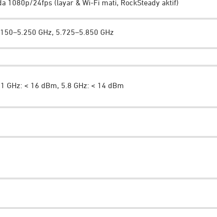
a 1080p/24fps (layar & Wi-Fi mati, RockSteady aktif)
.150–5.250 GHz, 5.725–5.850 GHz
.1 GHz: < 16 dBm, 5.8 GHz: < 14 dBm
 kini bisa Anda lakukan dengan mudah,
DJI
Osmo Action 4 men
netik memudahkan pemasangan dan pelepasan kamera secara 