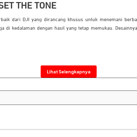
 SET THE TONE
baik dari DJI yang dirancang khusus untuk menemani berbag
ngga di kedalaman dengan hasil yang tetap memukau. Desainny
Lihat Selengkapnya
i dan tetap mudah mengoperasikan kamera meskipun tangan basa
g tambahan. Dilengkapi baterai tahan beku, kamera ini siap m
i berada di suhu serendah -20°C.
rforma Tinggi