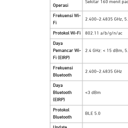
Sekitar 160 menit pad
Operasi
Frekuensi Wi-
2.400–2.4835 GHz, 5
Fi
Protokol Wi-Fi
802.11 a/b/g/n/ac
Daya
Pemancar Wi-
2.4 GHz: < 15 dBm, 5
Fi (EIRP)
Frekuensi
2.400–2.4835 GHz
Bluetooth
Daya
Bluetooth
<3 dBm
Pasang sesuka hati sesuai kebutuhan
(EIRP)
beragam mode:
Protokol
BLE 5.0
Bluetooth
Magnetic Quick-Release:
desain mag
posisi dengan cepat.
Update