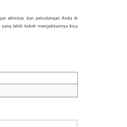
ai aktivitas dan petualangan Anda di
a yang lebih kokoh menjadikannya bisa
h. Action 4 dirancang tahan air hingga
endukung kreativitasmu bahkan di suhu