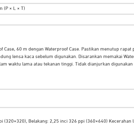
 (P × L × T)
f Case, 60 m dengan Waterproof Case. Pastikan menutup rapat p
dung lensa kaca sebelum digunakan. Disarankan memakai Wate
m waktu lama atau tekanan tinggi. Tidak dianjurkan digunakan di
ppi (320×320), Belakang: 2,25 inci 326 ppi (360×640) Kecerahan