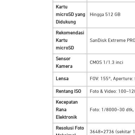
Kartu
Didukung dengan perangkat kamera te
microSD yang
Hingga 512 GB
menghasilkan gambar dan rekaman berk
Didukung
1/1.3 Inci Image Sensor:
nikmati kua
Rekomendasi
piksel setara 2.4μm, setiap rekaman 
Kartu
SanDisk Extreme PRO 
10-bit D-Log M Color:
dapatkan lebi
microSD
sinematik.
4K/120fps:
abadikan gerakan terbai
Sensor
CMOS 1/1.3 inci
155° Ultra-Wide Angle:
nikmati hasi
Kamera
manusia.
Lensa
FOV: 155°, Aperture: 
Ambil Gambar Lebih Stabi
Rentang ISO
Foto & Video: 100–1
Kecepatan
Rana
Foto: 1/8000–30 dtk, 
Elektronik
Resolusi Foto
3648×2736 (sekitar 