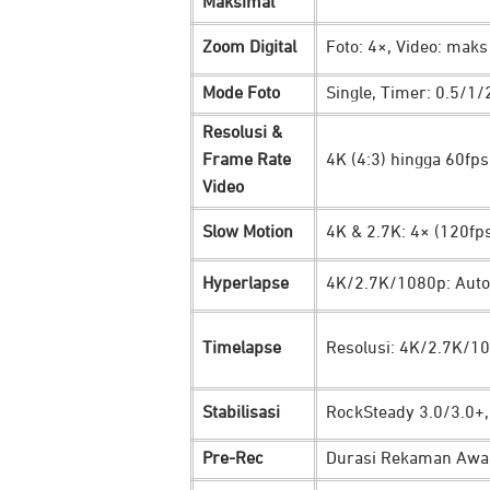
Maksimal
Zoom Digital
Foto: 4×, Video: maks
Mode Foto
Single, Timer: 0.5/1
Resolusi &
Frame Rate
4K (4:3) hingga 60fp
Video
Slow Motion
4K & 2.7K: 4× (120fps
Hyperlapse
4K/2.7K/1080p: Aut
Timelapse
Resolusi: 4K/2.7K/10
Stabilisasi
RockSteady 3.0/3.0+,
Ambil gambar di berbagai kondisi dan
Pre-Rec
Durasi Rekaman Awal
fitur penstabil canggih saat merekam 