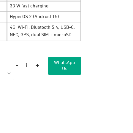
33 W fast charging
HyperOS 2 (Android 15)
4G, Wi-Fi, Bluetooth 5.4, USB-C,
NFC, GPS, dual SIM + microSD
WhatsApp
-
+
Us
Kuantitas
Xiaomi
Redmi
15C
(8GB/256GB)