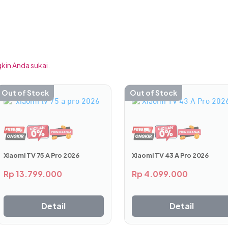
kin Anda sukai.
Out of Stock
Out of Stock
dikan setiap momen terasa lebih istimewa. Dengan kemampu
tidak hanya mendokumentasikan keseharian, tetapi juga mengu
ang.
Xiaomi TV 75 A Pro 2026
Xiaomi TV 43 A Pro 2026
na
Rp
13.799.000
Rp
4.099.000
Detail
Detail