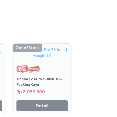
Out of Stock
an menangkap warna alami dan desain
bah detail sederhana menjadi kenangan
Xiaomi TV A Pro 32 Inch HD +
Packing Kayu
Rp
2.099.000
Detail