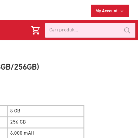
My Account
Pencarian
untuk:
8GB/256GB)
8 GB
256 GB
6.000 mAH