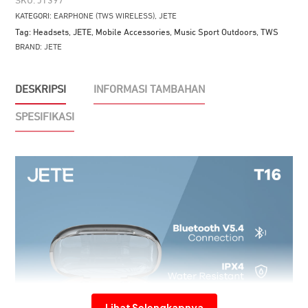
SKU:
JT397
KATEGORI:
EARPHONE (TWS WIRELESS)
,
JETE
Tag:
Headsets
,
JETE
,
Mobile Accessories
,
Music Sport Outdoors
,
TWS
BRAND:
JETE
DESKRIPSI
INFORMASI TAMBAHAN
SPESIFIKASI
Lihat Selengkapnya