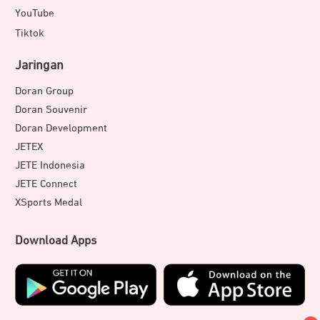
YouTube
Rasakan pengalaman terbaik saat mendengarkan audio
Tiktok
musik dan film favoritmu. Termasuk memainkan game-
game unggulan dengan efek suara yang memukau untuk
Jaringan
menambah keseruanmu.
Doran Group
Doran Souvenir
Doran Development
JETEX
JETE Indonesia
JETE Connect
XSports Medal
Download Apps