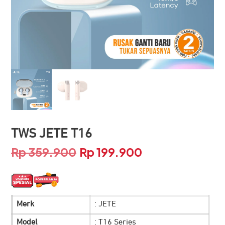
TWS JETE T16
Rp
359.900
Rp
199.900
Harga
Harga
aslinya
saat
adalah:
ini
Merk
: JETE
Rp 359.900.
adalah:
Model
: T16 Series