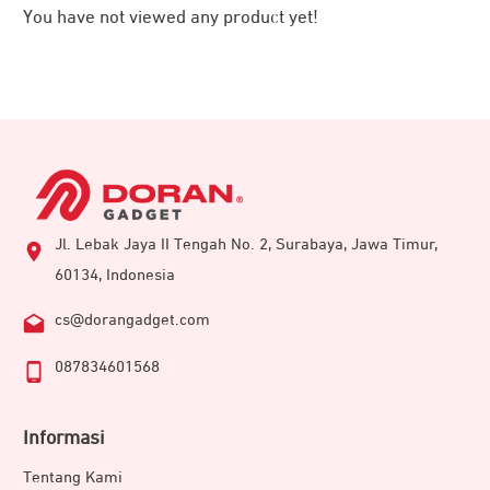
You have not viewed any product yet!
Jl. Lebak Jaya II Tengah No. 2, Surabaya, Jawa Timur,
60134, Indonesia
cs@dorangadget.com
Katakan selamat tinggal untuk suara delay! Memiliki
087834601568
tingkat latensi rendah 45m/s saat beralih ke mode
gaming, menjadikan komunikasi semakin lancar tanpa
Informasi
kendala. Ciptakan peluang kemenangan lebih besar
Tentang Kami
dengan rekan satu timmu.