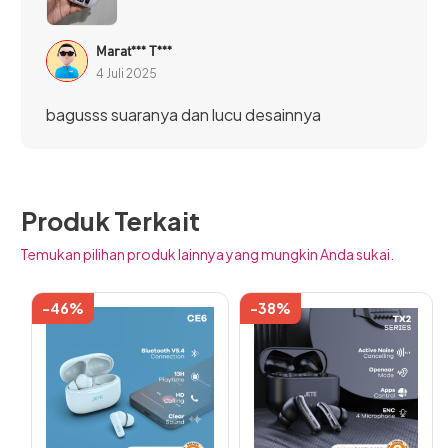
Selain itu, teknologi ini juga memiliki konsumsi daya yang
rendah. Jadi, ketahanan baterainya bisa lebih lama.
Marat*** T***
4 Juli 2025
bagusss suaranya dan lucu desainnya
Produk Terkait
Temukan pilihan produk lainnya yang mungkin Anda sukai.
-46%
-38%
Produk
ini
memiliki
beberapa
varian.
Pilihan