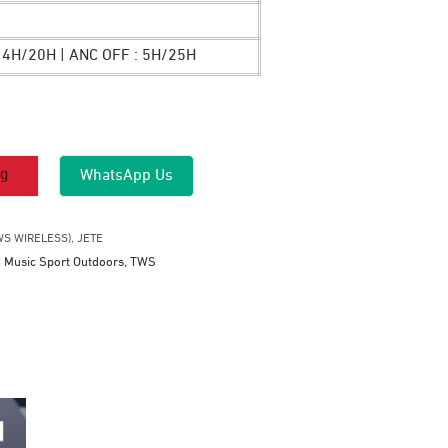
: 4H/20H | ANC OFF : 5H/25H
ng
WhatsApp Us
WS WIRELESS)
,
JETE
,
Music Sport Outdoors
,
TWS