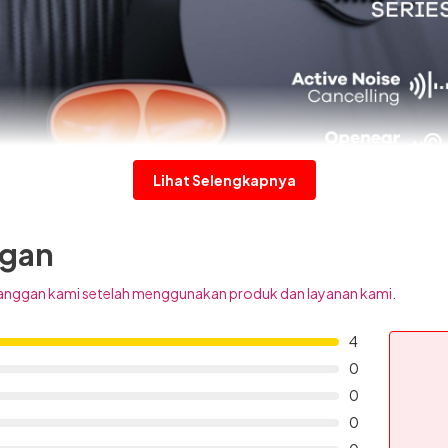
Lihat Selengkapnya
ggan
anggan kami setelah menggunakan produk dan layanan kami.
4
0
0
0