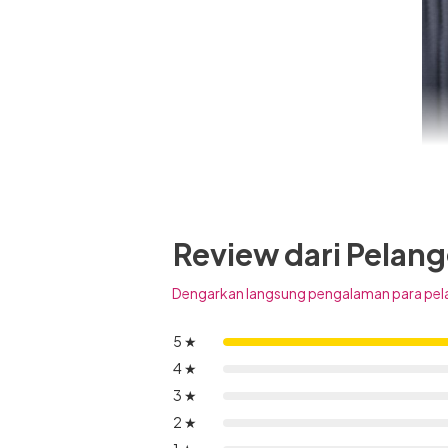
Review dari Pelan
Dengarkan langsung pengalaman para pel
5 ★
4 ★
3 ★
2 ★