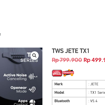
1
TWS JETE TX1
Rp
799.900
Rp
499.
Harga
aslinya
adalah:
Merk
: JETE
Rp 799.9
Model
: TX1 Seri
Bluetooth
: V5.4