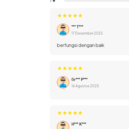
1 ★
TWS JETE TX1 adalah perangkat audio pi
★★★★★
juga m
*** T***
17 Desember 2025
berfungsi dengan baik
★★★★★
Gr*** P***
16 Agustus 2025
★★★★★
H*** K***