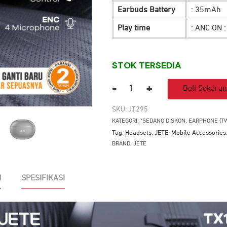
Earbuds Battery
: 35mAh
Play time
: ANC ON 
STOK TERSEDIA
-
+
Beli Sekara
Kuantitas
TWS
SKU:
JT295
JETE
KATEGORI:
*SEDANG DISKON
,
EARPHONE (T
TX1
Tag:
Headsets
,
JETE
,
Mobile Accessories
BRAND:
JETE
N
SPESIFIKASI