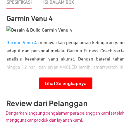
SPESIFIKASI
ISI DALAM BOX
Garmin Venu 4
Garmin Venu 4
menawarkan pengalaman kebugaran yang
adaptif dan personal melalui Garmin Fitness Coach serta
analisis kesehatan yang akurat. Dengan baterai tahan
hingga 12 hari dan layar AMOLED jernih, smartwatch ini
menjadi pendamping ideal untuk mendukung gaya hidup
Lihat Selengkapnya
sehat sesuai konsep “
Health That Fits You
.”
Tampilan dan Desain yang Stylish
Review dari Pelanggan
Dengarkan langsung pengalaman para pelanggan kami setelah
menggunakan produk dan layanan kami.