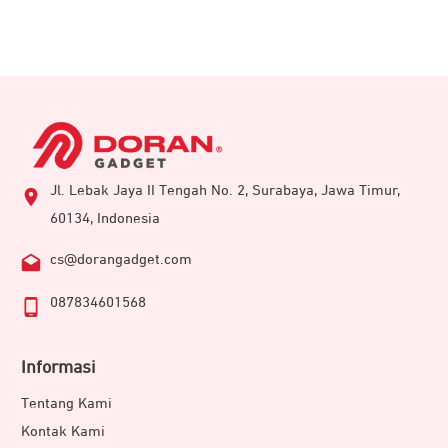
agenda esok hari.
Wrist-based Heart Rate:
jam tangan memantau detak
jantung Anda secara real time, memberi peringatan jika
denyut terlalu tinggi atau terlalu rendah³ agar Anda
dapat menjaga kesehatan dengan lebih waspada.
Women’s Health Tracking:
lacak siklus menstruasi atau
kehamilan dengan lebih akurat, lengkap dengan
rekomendasi latihan dan nutrisi. Pengukuran suhu kulit
Jl. Lebak Jaya II Tengah No. 2, Surabaya, Jawa Timur,
saat tidur membantu memperkirakan masa subur dan
60134, Indonesia
ovulasi dengan lebih tepat.
Health Snapshot:
lakukan sesi pemantauan dua menit
cs@dorangadget.com
untuk merekam berbagai indikator kesehatan penting.
Hasilnya bisa Anda simpan atau bagikan ke penyedia
087834601568
layanan medis untuk analisis lebih lanjut.
Breathing Variations:
fitur ini memanfaatkan Pulse Ox
Informasi
untuk memantau pola napas Anda saat tidur, membantu
mendeteksi perubahan yang mungkin memengaruhi
Tentang Kami
kualitas istirahat.
Kontak Kami
Meditation:
atasi stres dan kecemasan dengan panduan