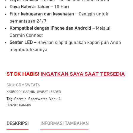
Daya Baterai Tahan –
10 Hari
Fitur
kebugaran
dan
kesehatan
–
C
anggih
untuk
pemantauan
24/7
Kompatibel
dengan
iPhone dan Android –
M
elalui
Garmin Connect
Senter
LED –
B
awaan
siap
digunakan
kapan
pun
Anda
membutuhkannya
STOK HABIS!
INGATKAN SAYA SAAT TERSEDIA
SKU:
GRMSWEAT6
KATEGORI:
GARMIN
,
SWEAT LEADER
Tag:
Garmin
,
Sportwatch
,
Venu 4
BRAND:
GARMIN
DESKRIPSI
INFORMASI TAMBAHAN