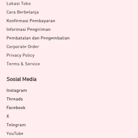
Lokasi Toko
meditasi suara yang lembut dan menenangkan,
Cara Berbelanja
membantu menyeimbangkan pikiran dan tubuh Anda.
Konfirmasi Pembayaran
Jet Lag Adviser:
kurangi dampak jet lag dengan saran
cerdas seputar waktu tidur, paparan cahaya, dan
Informasi Pengiriman
aktivitas fisik, agar tubuh lebih cepat menyesuaikan diri
Pembatalan dan Pengembalian
saat bepergian lintas zona waktu.
Corporate Order
Privacy Policy
Fitur Kebugaran dan Olahraga
Terms & Service
Sosial Media
Instagram
Threads
Facebook
X
Telegram
YouTube