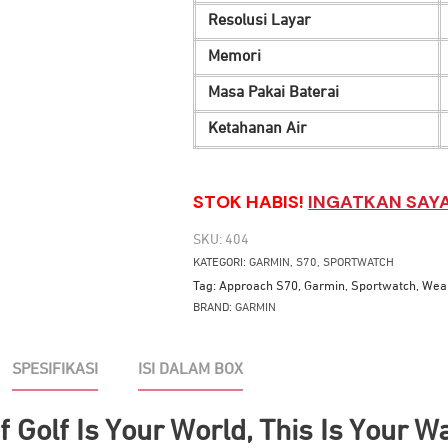
Resolusi Layar
Memori
Masa Pakai Baterai
Ketahanan Air
STOK HABIS!
INGATKAN SAYA
SKU:
404
KATEGORI:
GARMIN
,
S70
,
SPORTWATCH
Tag:
Approach S70
,
Garmin
,
Sportwatch
,
Wea
BRAND:
GARMIN
SPESIFIKASI
ISI DALAM BOX
 Golf Is Your World, This Is Your W