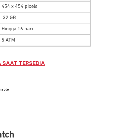
454 x 454 pixels
32 GB
H
ingga 16 hari
5 ATM
 SAAT TERSEDIA
rable
atch