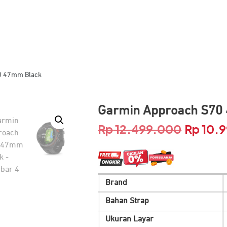
0 47mm Black
Garmin Approach S70
Rp
12.499.000
Rp
10.
Harga
aslinya
adalah:
Brand
Rp 12.49
Bahan Strap
Ukuran Layar