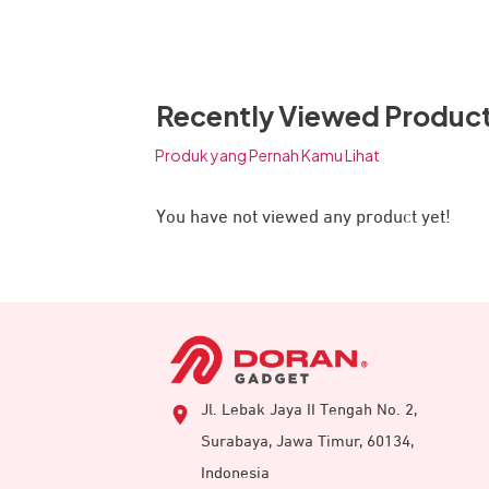
ketahanan hingga 5ATM.
Fitur Golf Unggulan Terbaik
Recently Viewed Produc
Produk yang Pernah Kamu Lihat
You have not viewed any product yet!
Jl. Lebak Jaya II Tengah No. 2,
Surabaya, Jawa Timur, 60134,
Indonesia