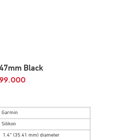
 47mm Black
999.000
Harga
saat
ini
Garmin
9.000.
adalah:
Silikon
Rp 10.999.000.
1.4″ (35.41 mm) diameter