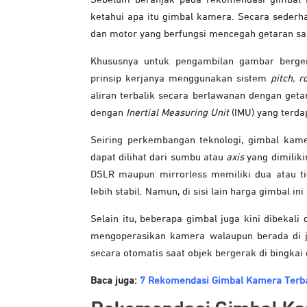
ketahui apa itu gimbal kamera. Secara sederh
dan motor yang berfungsi mencegah getaran s
Khususnya untuk pengambilan gambar berg
prinsip kerjanya menggunakan sistem
pitch, r
aliran terbalik secara berlawanan dengan getar
dengan
Inertial Measuring Unit
(IMU) yang terd
Seiring perkembangan teknologi, gimbal kamer
dapat dilihat dari sumbu atau
axis
yang dimiliki
DSLR maupun mirrorless memiliki dua atau t
lebih stabil. Namun, di sisi lain harga gimbal ini
Selain itu, beberapa gimbal juga kini dibekali 
mengoperasikan kamera walaupun berada di ja
secara otomatis saat objek bergerak di bingkai
Baca juga:
7 Rekomendasi Gimbal Kamera Terba