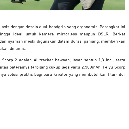
3-axis dengan desain dual-handgrip yang ergonomis. Perangkat ini
ngga ideal untuk kamera mirrorless maupun DSLR. Berkat
l dan nyaman meski digunakan dalam durasi panjang, memberikan
rakan dinamis.
u Scorp 2 adalah AI tracker bawaan, layar sentuh 1,3 inci, serta
itas baterainya terbilang cukup lega yaitu 2.500mAh. Feiyu Scorp
ya solusi praktis bagi para kreator yang membutuhkan fitur-fitur