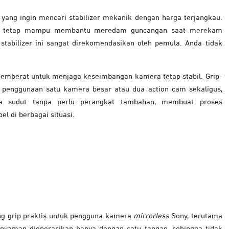
a yang ingin mencari stabilizer mekanik dengan harga terjangkau.
un tetap mampu membantu meredam guncangan saat merekam
stabilizer ini sangat direkomendasikan oleh pemula. Anda tidak
pemberat untuk menjaga keseimbangan kamera tetap stabil. Grip-
penggunaan satu kamera besar atau dua action cam sekaligus,
a sudut tanpa perlu perangkat tambahan, membuat proses
el di berbagai situasi.
ng grip praktis untuk pengguna kamera
mirrorless
Sony, terutama
 nyaman dioperasikan hanya dengan satu tangan, sehingga tidak