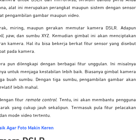
ana, alat ini merupakan perangkat maupun sistem dengan sensor
aat pengambilan gambar maupun video.
erak, miring, maupun gerakan memutar kamera DSLR. Adapun
oll, yaw
, dan sumbu XYZ. Kemudian gimbal ini akan menciptakan
an kamera. Hal itu bisa bekerja berkat fitur sensor yang disebut
apat pada kamera.
a pun dilengkapi dengan berbagai fitur unggulan. Ini misalnya
nya untuk menjaga kestabilan lebih baik. Biasanya gimbal kamera
iga buah sumbu. Dengan tiga sumbu, pengambilan gambar akan
 relatif lebih mahal.
dengan fitur
remote control
. Tentu, ini akan membantu pengguna
rak yang cukup jauh sekalipun. Termasuk pula fitur pelacakan
 dan mode video tertentu.
ik Agar Foto Makin Keren