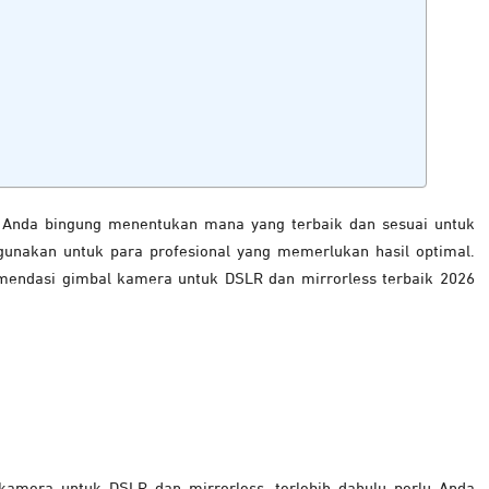
Anda bingung menentukan mana yang terbaik dan sesuai untuk
igunakan untuk para profesional yang memerlukan hasil optimal.
omendasi gimbal kamera untuk DSLR dan mirrorless terbaik 2026
amera untuk DSLR dan mirrorless, terlebih dahulu perlu Anda