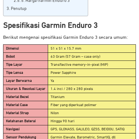
5. Harga Garmin Enduro 3
Penutup
Spesifikasi Garmin Enduro 3
Berikut mengenai spesifikasi Garmin Enduro 3 secara umum:
Dimensi
51 x 51 x 15.7 mm
Bobot
63 Gram (57 Gram – case only)
Tipe Layar
Transflective memory-in-pixel (MIP)
Tipe Lensa
Power Sapphire
Layar Berwarna
Ya
Ukuran & Resolusi Layar
1.4 inci / 280 x 280 pixels
Material Bezel
Titanium
Material Case
Fiber yang diperkuat polimer
Material Strap
Nilon
Ketahanan Baterai
Hingga 90 hari
Navigasi
GPS, GLONASS, GALILEO, QZSS, BEIDOU, SATIQ
Sensor Pendukung
Garmin Elevate, Barometric, SmartIQ, dll