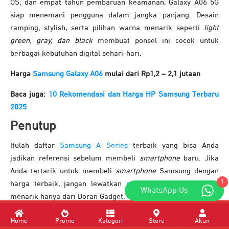
OS, dan empat tahun pembaruan keamanan, Galaxy A06 5G
siap menemani pengguna dalam jangka panjang. Desain
ramping, stylish, serta pilihan warna menarik seperti
light
green, gray, dan black
membuat ponsel ini cocok untuk
berbagai kebutuhan digital sehari-hari.
Harga
Samsung Galaxy A06
mulai dari Rp1,2 – 2,1 jutaan
Baca juga:
10 Rekomendasi dan Harga HP Samsung Terbaru
2025
Penutup
Itulah daftar
Samsung A Series
terbaik yang bisa Anda
jadikan referensi sebelum membeli
smartphone
baru. Jika
Anda tertarik untuk membeli
smartphone
Samsung dengan
1
harga terbaik, jangan lewatkan
promo Samsung A Series
WhatsApp Us
menarik hanya dari Doran Gadget.
Untuk info lebih lengkap dan penawaran spesial, Anda bisa
Home
Promo
Kategori
Store
Akun