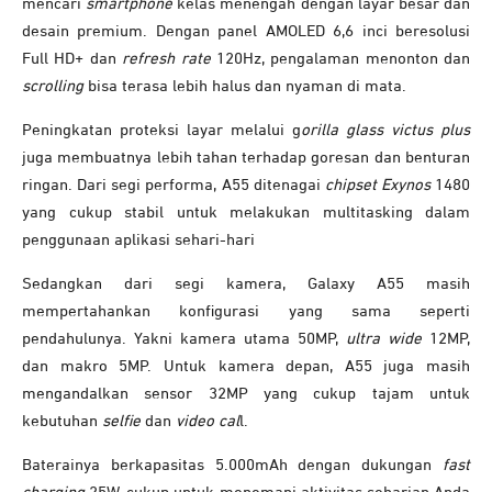
mencari
smartphone
kelas menengah dengan layar besar dan
desain premium. Dengan panel AMOLED 6,6 inci beresolusi
Full HD+ dan
refresh rate
120Hz, pengalaman menonton dan
scrolling
bisa terasa lebih halus dan nyaman di mata.
Peningkatan proteksi layar melalui g
orilla glass victus plus
juga membuatnya lebih tahan terhadap goresan dan benturan
ringan. Dari segi performa, A55 ditenagai
chipset Exynos
1480
yang cukup stabil untuk melakukan multitasking dalam
penggunaan aplikasi sehari-hari
Sedangkan dari segi kamera, Galaxy A55 masih
mempertahankan konfigurasi yang sama seperti
pendahulunya. Yakni kamera utama 50MP,
ultra wide
12MP,
dan makro 5MP. Untuk kamera depan, A55 juga masih
mengandalkan sensor 32MP yang cukup tajam untuk
kebutuhan
selfie
dan
video cal
l.
Baterainya berkapasitas 5.000mAh dengan dukungan
fast