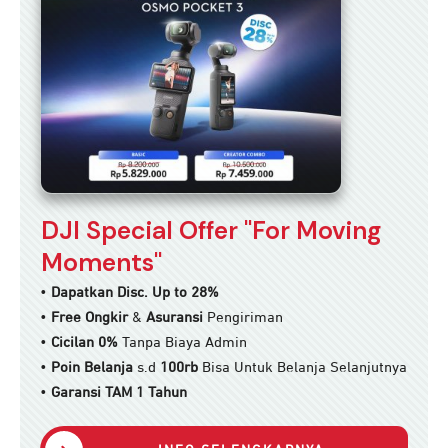
DJI Special Offer "For Moving
Moments"
•
Dapatkan Disc. Up to 28%
•
Free Ongkir
&
Asuransi
Pengiriman
•
Cicilan 0%
Tanpa Biaya Admin
•
Poin Belanja
s.d
100rb
Bisa Untuk Belanja Selanjutnya
•
Garansi TAM 1 Tahun