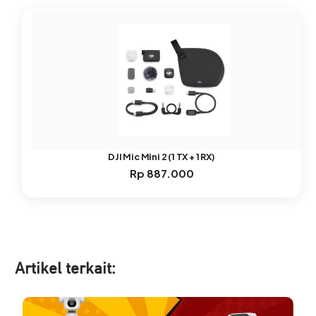
DJI Mic Mini 2 (1 TX + 1 RX)
Rp
887.000
Artikel ter
kait: