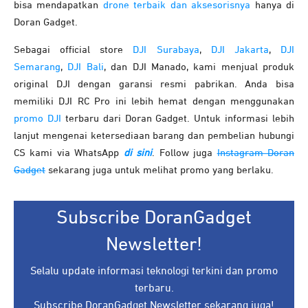
bisa mendapatkan
drone terbaik dan aksesorisnya
hanya di
Doran Gadget.
Sebagai official store
DJI Surabaya
,
DJI Jakarta
,
DJI
Semarang
,
DJI Bali
, dan DJI Manado, kami menjual produk
original DJI dengan garansi resmi pabrikan. Anda bisa
memiliki DJI RC Pro ini lebih hemat dengan menggunakan
promo DJI
terbaru dari Doran Gadget. Untuk informasi lebih
lanjut mengenai ketersediaan barang dan pembelian hubungi
CS kami via WhatsApp
di sini
. Follow juga
Instagram Doran
Gadget
sekarang juga untuk melihat promo yang berlaku.
Subscribe DoranGadget
Newsletter!
Selalu update informasi teknologi terkini dan promo
terbaru.
Subscribe DoranGadget Newsletter sekarang juga!