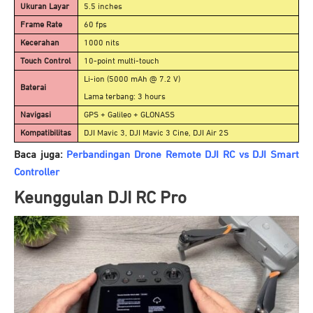
Ukuran Layar
5.5 inches
Frame Rate
60 fps
Kecerahan
1000 nits
Touch Control
10-point multi-touch
Li-ion (5000 mAh @ 7.2 V)
Baterai
Lama terbang: 3 hours
Navigasi
GPS + Galileo + GLONASS
Kompatibilitas
DJI Mavic 3, DJI Mavic 3 Cine, DJI Air 2S
Baca juga:
Perbandingan Drone Remote DJI RC vs DJI Smart
Controller
Keunggulan DJI RC Pro