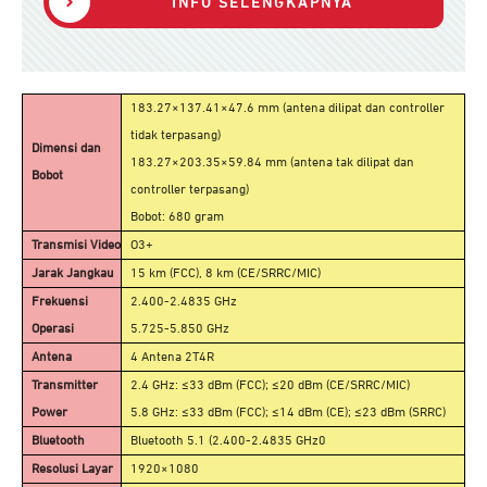
INFO SELENGKAPNYA
183.27×137.41×47.6 mm (antena dilipat dan controller
tidak terpasang)
Dimensi dan
183.27×203.35×59.84 mm (antena tak dilipat dan
Bobot
controller terpasang)
Bobot: 680 gram
Transmisi Video
O3+
Jarak Jangkau
15 km (FCC), 8 km (CE/SRRC/MIC)
Frekuensi
2.400-2.4835 GHz
Operasi
5.725-5.850 GHz
Antena
4 Antena 2T4R
Transmitter
2.4 GHz: ≤33 dBm (FCC); ≤20 dBm (CE/SRRC/MIC)
Power
5.8 GHz: ≤33 dBm (FCC); ≤14 dBm (CE); ≤23 dBm (SRRC)
Bluetooth
Bluetooth 5.1 (2.400-2.4835 GHz0
Resolusi Layar
1920×1080