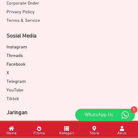
Corporate Order
Privacy Policy
Terms & Service
Sosial Media
Instagram
Threads
Facebook
X
Telegram
YouTube
Tiktok
1
Jaringan
WhatsApp Us
Doran Group
Doran Souvenir
Home
Promo
Kategori
Store
Akun