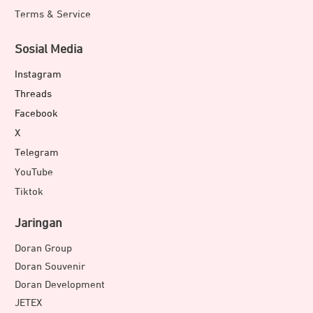
WD My Book 4TB
Terms & Service
WD My Book 6TB
WD My Book 8TB
Sosial Media
WD My Book 12TB
WD My Book 14TB
Instagram
WD My Book 16TB
Threads
WD My Book 18TB
Facebook
X
Telegram
YouTube
Tiktok
Jaringan
Doran Group
Doran Souvenir
Doran Development
JETEX