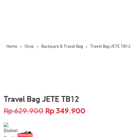
Home
Shop
Backpack & Travel Bag
Travel Bag JETE TB12
Travel Bag JETE TB12
Rp
629.900
Rp
349.900
Harga
Harga
aslinya
saat
adalah:
ini