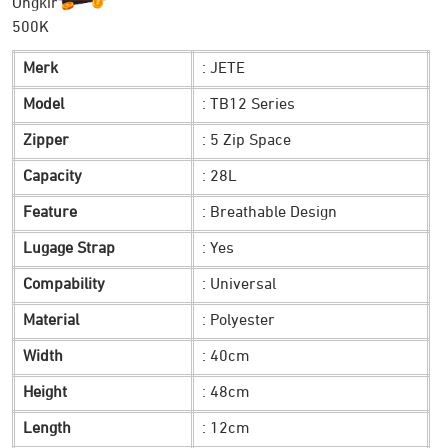
Rp 629.900.
adalah:
Merk
: JETE
Rp 349.900.
Model
: TB12 Series
Zipper
: 5 Zip Space
Capacity
: 28L
Feature
: Breathable Design
Lugage Strap
: Yes
Compability
: Universal
Material
: Polyester
Width
: 40cm
Height
: 48cm
Length
: 12cm