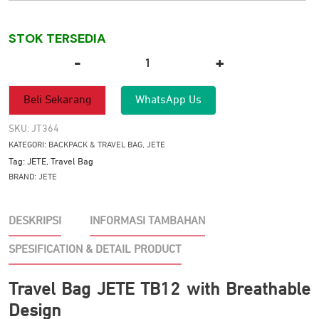
STOK TERSEDIA
-
+
Kuantitas
Travel
Beli Sekarang
WhatsApp Us
Bag
JETE
SKU:
JT364
TB12
KATEGORI:
BACKPACK & TRAVEL BAG
,
JETE
Tag:
JETE
,
Travel Bag
BRAND:
JETE
DESKRIPSI
INFORMASI TAMBAHAN
SPESIFICATION & DETAIL PRODUCT
Travel Bag JETE TB12 with Breathable
Design