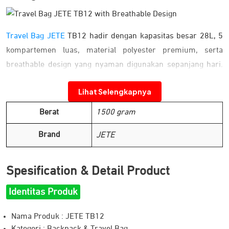
Travel Bag JETE
TB12 hadir dengan kapasitas besar 28L, 5
kompartemen luas, material polyester premium, serta
breathable design yang nyaman digunakan sepanjang hari.
Dirancang untuk kebutuhan kerja, kuliah, hingga traveling,
Lihat Selengkapnya
tas ini membantu membawa lebih banyak barang dengan
tetap rapi, aman, dan nyaman dibawa ke mana saja.
Berat
1500 gram
Kapasitas Besar dan Lebih Lega
Brand
JETE
Spesification & Detail Product
Identitas Produk
Nama Produk : JETE TB12