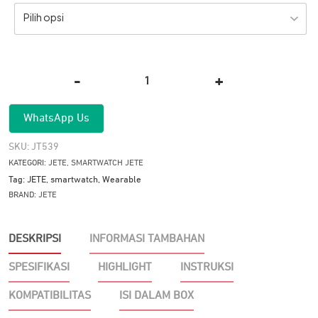
Pilih opsi
-
+
Kuantitas
Smartwatch
WhatsApp Us
JETE
LUXE
SKU:
JT539
With
KATEGORI:
JETE
,
SMARTWATCH JETE
AI
Tag:
JETE
,
smartwatch
,
Wearable
Support
BRAND:
JETE
System
DESKRIPSI
INFORMASI TAMBAHAN
SPESIFIKASI
HIGHLIGHT
INSTRUKSI
KOMPATIBILITAS
ISI DALAM BOX