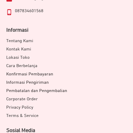
087834601568
Informasi
Tentang Kami
Kontak Kami
Lokasi Toko
Cara Berbelanja
Konfirmasi Pembayaran
Selain fitur pendukung olahraga dan kesehatan, JETE LUXE
Informasi Pengiriman
dibekali pula dengan baterai 190mAh yang tangguh.
Pembatalan dan Pengembalian
Menjadikannya tahan hingga 3-5 hari untuk penggunaan
Corporate Order
aktif. Sedangkan pada mode
standby
mampu hingga 15-20
Privacy Policy
hari. Adanya memori internal 1GB memungkinkan pengguna
Terms & Service
bisa menyimpan hingga 250 lagu dan ratusan foto langsung
pada perangkat. Fitur pendukung lainnya antara lain
Sosial Media