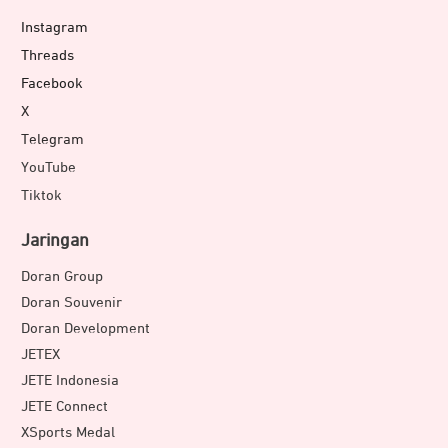
Bluetooth Calling, music playback, photo shutter, digital
Instagram
compass, hingga flashlight dengan mode SOS membuat
Threads
smartwatch semakin fungsional untuk berbagai kebutuhan
Facebook
harian.
X
Telegram
YouTube
Tiktok
Jaringan
Doran Group
Doran Souvenir
Doran Development
JETEX
JETE Indonesia
JETE Connect
XSports Medal