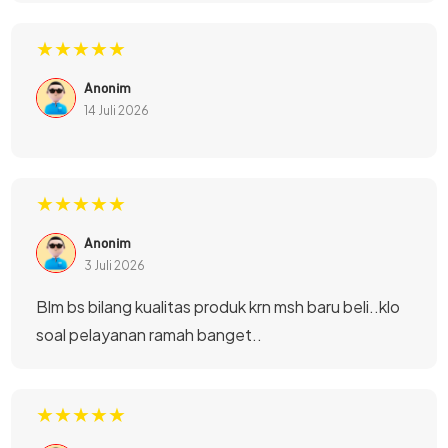
★★★★★
Anonim
14 Juli 2026
★★★★★
Anonim
JETE LUXE hadir dengan layar panel AMOLED 2.5D curved
3 Juli 2026
berukuran 1,85 inci yang mampu menampilkan warna lebih
Blm bs bilang kualitas produk krn msh baru beli..klo
hidup, kontras yang tajam, dan visibilitas yang baik dalam
soal pelayanan ramah banget..
berbagai kondisi pencahayaan. Resolusi 390 × 450 piksel
memberikan tampilan yang detail dan nyaman dipandang.
Baik digunakan di dalam ruangan maupun saat beraktivitas
★★★★★
di luar ruangan, layar tetap mampu menampilkan informasi