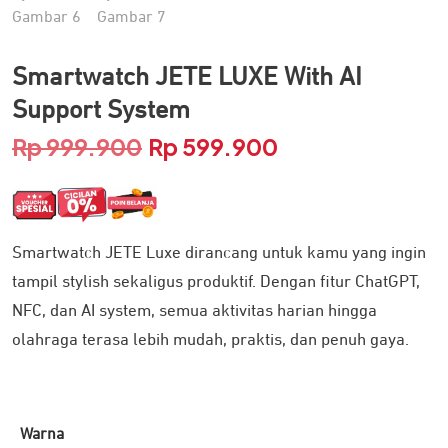
Smartwatch JETE LUXE With AI
Support System
Rp
999.900
Rp
599.900
Harga
Harga
aslinya
saat
adalah:
ini
Smartwatch JETE Luxe dirancang untuk kamu yang ingin
Rp 999.900.
adalah:
tampil stylish sekaligus produktif. Dengan fitur ChatGPT,
Rp 599.900.
NFC, dan AI system, semua aktivitas harian hingga
olahraga terasa lebih mudah, praktis, dan penuh gaya.
Warna