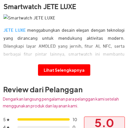
Smartwatch JETE LUXE
JETE LUXE
menggabungkan desain elegan dengan teknologi
yang dirancang untuk mendukung aktivitas modern.
Dilengkapi layar AMOLED yang jernih, fitur AI, NFC, serta
berbagai fitur pintar lainnya, smartwatch ini membantu
aktivitas sehari-hari menjadi lebih praktis sekaligus tetap
Lihat Selengkapnya
nyaman digunakan dalam berbagai situasi.
Desain Elegan untuk Penggunaan Harian
Review dari Pelanggan
Dengarkan langsung pengalaman para pelanggan kami setelah
menggunakan produk dan layanan kami.
5.0
5 ★
10
4 ★
0