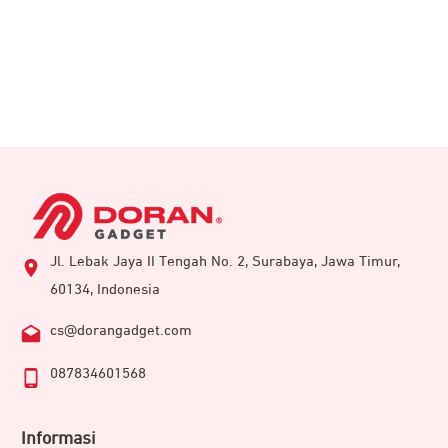
Samsung
Galaxy Tab S10+ mempertahankan tampilan
yang ikonik dan elegan dengan layar luas Dynamic
Jl. Lebak Jaya II Tengah No. 2, Surabaya, Jawa Timur,
AMOLED 12.4 inci. Rasakan proses scrolling dan menulis
60134, Indonesia
dengan S Pen yang mulus berkat refresh rate tinggi di
cs@dorangadget.com
angka 120Hz. Teknologi anti-glare dan Vision Booster
dapat meminimalisir silau dan meningkatkan visibilitas
087834601568
pengguna, bahkan ketika berada di bawah cahaya yang
terang sekalipun.
Informasi