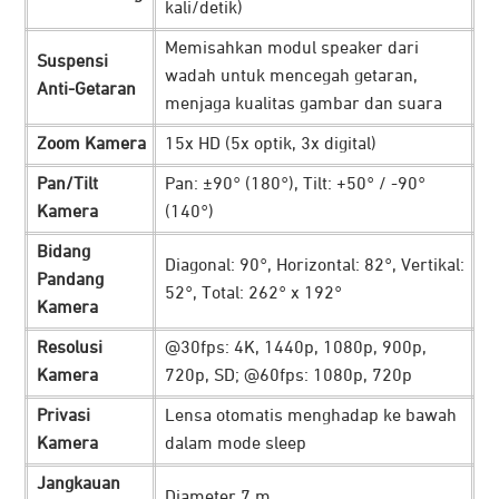
kali/detik)
Memisahkan modul speaker dari
Suspensi
wadah untuk mencegah getaran,
Anti-Getaran
menjaga kualitas gambar dan suara
Zoom Kamera
15x HD (5x optik, 3x digital)
Dengan kemampuan menambahkan hingga 7 unit mic
Pan/Tilt
Pan: ±90° (180°), Tilt: +50° / -90°
pod, perangkat ini mampu menjangkau peserta dalam
Kamera
(140°)
jumlah besar tanpa mengorbankan kualitas suara. Setiap
mic pod dilengkapi dengan tombol mute yang mudah
Bidang
Diagonal: 90°, Horizontal: 82°, Vertikal:
dijangkau, sehingga memudahkan peserta dalam
Pandang
52°, Total: 262° x 192°
Kamera
mengatur privasi suara mereka saat meeting
berlangsung dan menyalakan kembali saat diperlukan.
Resolusi
@30fps: 4K, 1440p, 1080p, 900p,
Kamera
720p, SD; @60fps: 1080p, 720p
Dukungan Fitur AI
Privasi
Lensa otomatis menghadap ke bawah
Kamera
dalam mode sleep
Jangkauan
Diameter 7 m