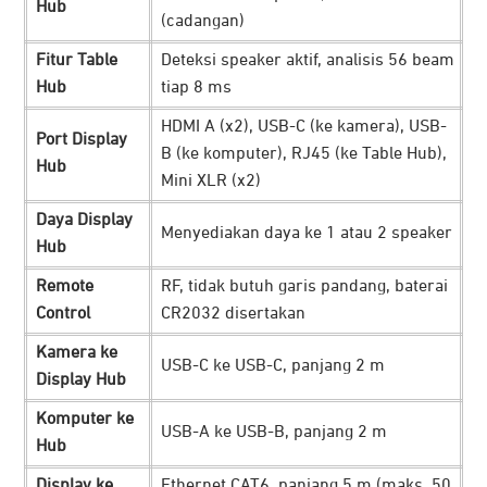
Hub
Software Konferensi
(cadangan)
Fitur Table
Deteksi speaker aktif, analisis 56 beam
Hub
tiap 8 ms
HDMI A (x2), USB-C (ke kamera), USB-
Port Display
B (ke komputer), RJ45 (ke Table Hub),
Hub
Mini XLR (x2)
Daya Display
Menyediakan daya ke 1 atau 2 speaker
Hub
Remote
RF, tidak butuh garis pandang, baterai
Control
CR2032 disertakan
Gunakan untuk meeting online atau konferensi jadi lebih
Kamera ke
mudah dengan berbagai aplikasi dan software. Logitech
USB-C ke USB-C, panjang 2 m
Display Hub
Rally Plus Video Conference telah disertifikasi untuk
Komputer ke
penggunaan platform unggulan seperti Microsoft Teams
USB-A ke USB-B, panjang 2 m
Hub
dan Google Meet dan kompatibel dengan platform lainnya
yakni Zoom, Tencent Meeting, dan yang mendukung.
Display ke
Ethernet CAT6, panjang 5 m (maks. 50