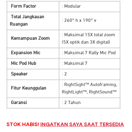
Form Factor
: Modular
Total Jangkauan
: 260° h x 190° v
Ruangan
: Maksimal 15X total zoom
Kemampuan Zoom
(5X optik dan 3X digital)
Expansion Mic
: Maksimal 7 Rally Mic Pod
Mic Pod Hub
: Maksimal 7
Speaker
: 2
: RightSight™ Autoframing,
Fitur Keunggulan
RightLight™, RightSound™
Garansi
: 2 Tahun
STOK HABIS!
INGATKAN SAYA SAAT TERSEDIA