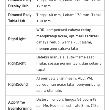
Dimensi Rally
Tinggi: 40 mm, Lebar: 206 mm, Tebal:
Display Hub
179 mm
Dimensi Rally
Tinggi: 40 mm, Lebar: 176 mm, Tebal:
Table Hub
138 mm
Logitech
Rally Plus direkomendasikan untuk pengunaan
ruangan berskala besar melalui perangkat USB dan
WDR, kompensasi cahaya redup,
mengurangi noise, optimasi saturasi
menjangkau hingga 46 orang peserta. Perangkat memiliki
RightLight
cahaya redup, warna kulit alami,
kemampuan zoom hingga total 15x (terdiri dari 5x optik
mengurangi cahaya latar
dan 3x digital). Adanya dukungan teknologi RightSense,
menjadikan semua meeting berjalan dengan baik dan
Deteksi manusia, auto-frame saat
RightSight
mulai, sesuai permintaan, dan selama
meningkatkan pengalaman penggunaan.
rapat
Dapat Diintegrasikan dengan 7 Mic Pad
AI pembelajaran mesin, AEC, VAD,
RightSound
peredaman noise latar, penyeimbang
suara otomatis
Distorsi rendah, hingga 56 beam (8
Algoritme
per Mic Pod), refresh rate 8 ms (125
Beamforming