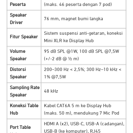
Peserta
(maks. 46 peserta dengan 7 pod)
Speaker
76 mm, magnet bumi langka
Driver
Sistem suspensi anti-getaran, koneksi
Fitur Speaker
Mini XLR ke Display Hub
Volume
95 dB SPL @1W, 100 dB SPL @7,5W
Speaker
(+/-2 dB @ ½ m)
Saat dipasangkan dengan RoomMate, perangkat ini akan
Distorsi
200–300 Hz < 2,5%; 300 Hz–10 kHz <
tersambung dengan Logitech Sync. Ini akan memudahkan
Speaker
1% @7,5W
Anda saat mengontrol perangkat ketika akan meeting.
Sampling Rate
48 kHz
Mulai dari memantau kondisi ruangan yang digunakan,
Speaker
memastikan perangkat, melakukan
update
perangkat
Koneksi Table
Kabel CAT6A 5 m ke Display Hub
lunak, hingga melakukan modifikasi pengaturan dari jarak
Hub
(maks. 50 m), mendukung 7 Mic Pod
jauh.
HDMI A (x2), USB-C, USB-A (cadangan),
Port Table
Kompatibel di Berbagai Aplikasi dan
USB-B (ke komputer), RJ45