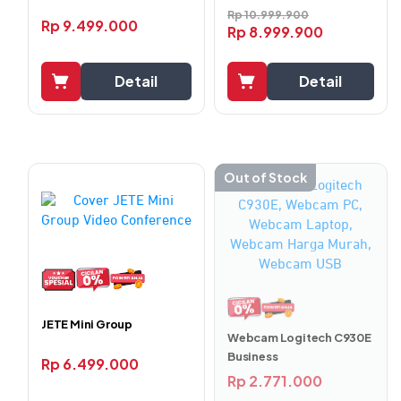
Rp
10.999.900
Rp
9.499.000
Rp
8.999.900
Detail
Detail
Out of Stock
JETE Mini Group
Webcam Logitech C930E
Business
Rp
6.499.000
Rp
2.771.000