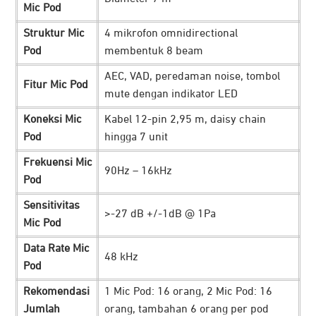
Mic Pod
Struktur Mic
4 mikrofon omnidirectional
Pod
membentuk 8 beam
AEC, VAD, peredaman noise, tombol
Fitur Mic Pod
mute dengan indikator LED
Koneksi Mic
Kabel 12-pin 2,95 m, daisy chain
Perangkat dapat diintegrasikan dengan Logitech
Pod
hingga 7 unit
RoomMate. Hal ini membuat Rally Plus memanfaatkan
Frekuensi Mic
teknologi video berbasis AI serta pembaruan software
90Hz – 16kHz
Pod
yang berkelanjutan. Dengan begitu, memungkinkan
Sensitivitas
seluruh peserta rapat, termasuk yang berada di luar
>-27 dB +/-1dB @ 1Pa
Mic Pod
ruangan dapat terlihat dan terdengar dengan jelas,
menciptakan komunikasi yang lebih efektif.
Data Rate Mic
48 kHz
Pod
Kontrol dari Jauh dengan Logitech Sync
Rekomendasi
1 Mic Pod: 16 orang, 2 Mic Pod: 16
Jumlah
orang, tambahan 6 orang per pod