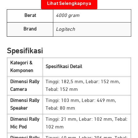
Lihat Selengkapnya
Berat
4000 gram
Logitech Rally Plus adalah sistem
video conferencing
Brand
Logitech
modular yang dirancang khusus untuk ruangan besar
hingga ekstra besar. Perangkat dibekali dengan teknologi
dan optik terbaik untuk menghadirkan pengalaman video
Spesifikasi
conference profesional dengan kualitas yang unggul,
Kategori &
jernih, dan detail dari segi video maupun audio.
Spesifikasi Detail
Komponen
Direkomendasikan untuk Ruangan Besar
Dimensi Rally
Tinggi: 182,5 mm, Lebar: 152 mm,
Camera
Tebal: 152 mm
Dimensi Rally
Tinggi: 103 mm, Lebar: 449 mm,
Speaker
Tebal: 80 mm
Dimensi Rally
Tinggi: 21 mm, Lebar: 102 mm, Tebal:
Mic Pod
102 mm