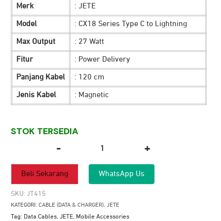
Merk
: JETE
Rp 179.900.
adalah:
Model
: CX18 Series Type C to Lightning
Rp 109.900.
Max Output
: 27 Watt
Fitur
: Power Delivery
Panjang Kabel
: 120 cm
Jenis Kabel
: Magnetic
STOK TERSEDIA
-
+
Kuantitas
Kabel
Beli Sekarang
WhatsApp Us
Data
JETE
SKU:
JT415
CX18
KATEGORI:
CABLE (DATA & CHARGER)
,
JETE
Type
Tag:
Data Cables
,
JETE
,
Mobile Accessories