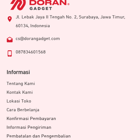
Jl. Lebak Jaya II Tengah No. 2, Surabaya, Jawa Timur,
60134, Indonesia
cs@dorangadget.com
Selain unggul untuk pengisian perangkat seperti
087834601568
smartphone, powerbank, dan tablet, JETE CX18 Series
mendukung untuk pengisian perangkat yang lebih besar.
Informasi
Salah satunya adalah untuk mengisi daya notebook
Tentang Kami
dengan cepat dan praktis.
Kontak Kami
Lokasi Toko
Cara Berbelanja
Konfirmasi Pembayaran
Informasi Pengiriman
Pembatalan dan Pengembalian