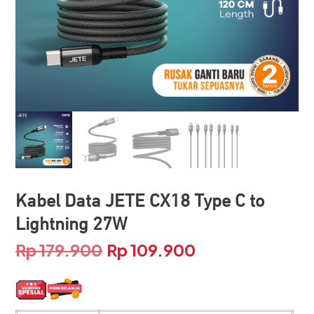
Kabel Data JETE CX18 Type C to
Lightning 27W
Rp
179.900
Rp
109.900
Harga
Harga
aslinya
saat
adalah:
ini