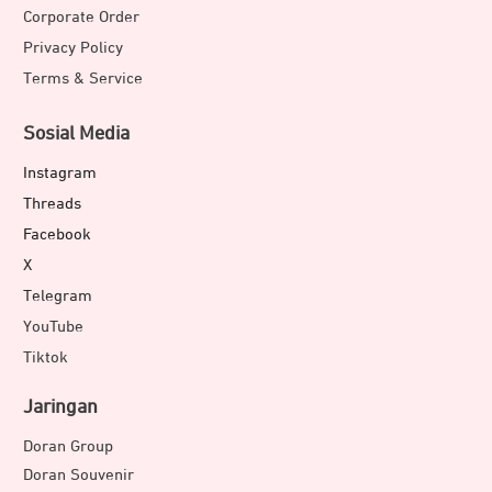
Corporate Order
Privacy Policy
Terms & Service
Sosial Media
Instagram
Threads
Facebook
X
Telegram
YouTube
Memiliki arus daya 6A menjadikan kabel data ini dapat
Tiktok
mengalirkan listrik dengan lebih stabil. Kabel juga
menjadikan perangkat lebih awet dan meminimalisir
Jaringan
kerusakan dalam jangka panjang. Cocok untuk perangkat
Doran Group
gadget yang menggunakan daya baterai besar.
Doran Souvenir