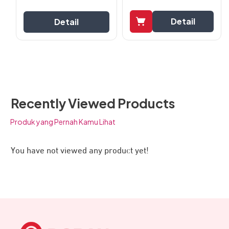
Daya 120W pada JETE CX18 Series mampu mengisi daya
lebih cepat hingga 5 kali lipat dibanding kabel yang tidak
Detail
Detail
menggunakan fitur fast charging. Kemampuan tersebut
dapat digunakan untuk mengisi daya smartphone flagship
dan gadget unggulan.
Recently Viewed Products
Produk yang Pernah Kamu Lihat
You have not viewed any product yet!