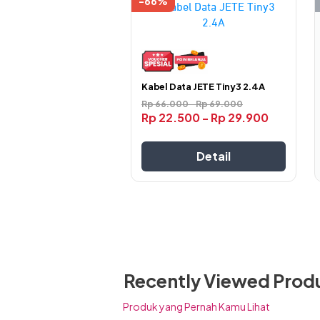
-66%
Produk
ini
memiliki
beberapa
varian.
Pilihan
Kabel Data JETE Tiny3 2.4A
ini
Rp
66.000
-
Rp
69.000
Rp
22.500
-
Rp
29.900
dapat
diambil
Tombol Button yang memberikan kemud
di
Detail
melakukan next song, bisa dengan melak
halaman
produk
Recently Viewed Prod
Produk yang Pernah Kamu Lihat