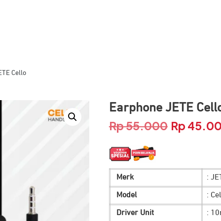
TE Cello
Earphone JETE Cell
Rp
55.000
Rp
45.0
Harga
aslinya
adalah:
Merk
: JE
Rp 55.000.
Model
: Ce
Driver Unit
: 1