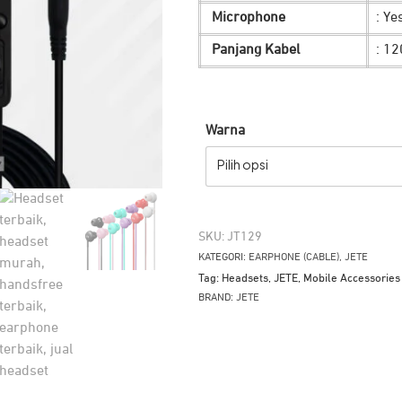
Microphone
: Ye
Panjang Kabel
: 1
Warna
Pilih opsi
SKU:
JT129
KATEGORI:
EARPHONE (CABLE)
,
JETE
Tag:
Headsets
,
JETE
,
Mobile Accessories
BRAND:
JETE