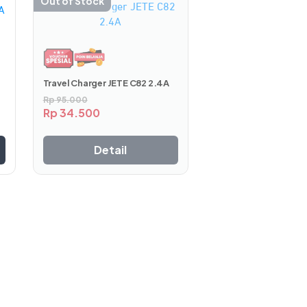
-64%
Out of Stock
Produk
ini
memiliki
beberapa
varian.
Pilihan
Travel Charger JETE C82 2.4A
ini
Rp
95.000
Rp
34.500
dapat
diambil
 mudah dan ringkas, selain itu untuk
di
Detail
halaman
produk