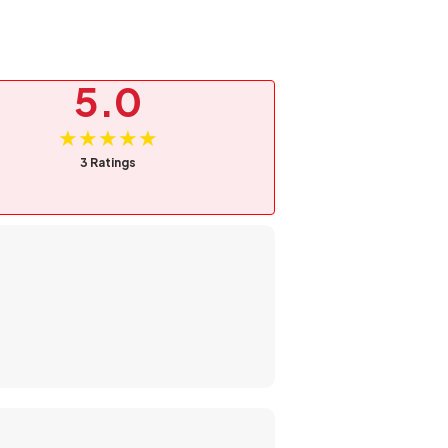
5.0
★★★★★
3 Ratings
 mampu mengurangi tingkat suara bising