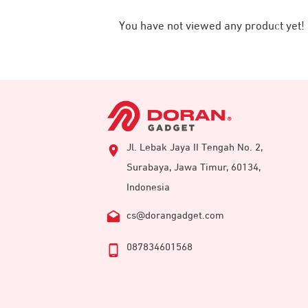
You have not viewed any product yet!
Jl. Lebak Jaya II Tengah No. 2,
Surabaya, Jawa Timur, 60134,
Indonesia
cs@dorangadget.com
087834601568
sangat mudah digunakan untuk semua j