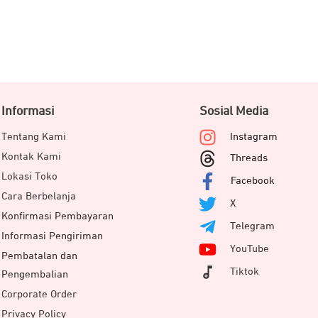
Informasi
Sosial Media
Tentang Kami
Instagram
Kontak Kami
Threads
Lokasi Toko
Facebook
Cara Berbelanja
X
Konfirmasi Pembayaran
Telegram
Informasi Pengiriman
YouTube
Pembatalan dan
Tiktok
Pengembalian
Corporate Order
enis Android dan IOS. Audio musik anda terdengar menggelegar 
Privacy Policy