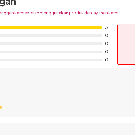
ggan
anggan kami setelah menggunakan produk dan layanan kami.
3
0
0
0
0
nih, audio suara yang keluar terdengar detail. Handsfree yang
 musik atau panggilan yang sedang berlangsung.