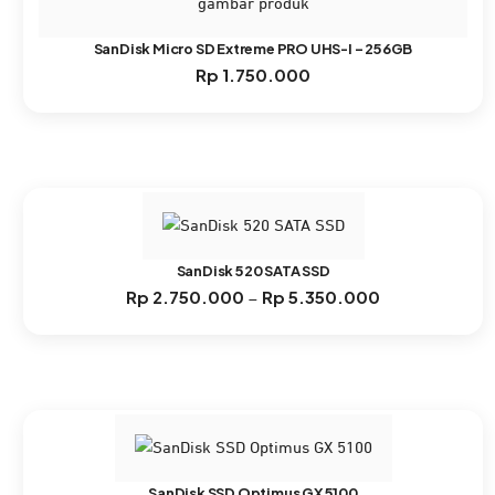
SanDisk Micro SD Extreme PRO UHS-I – 256GB
Rp
1.750.000
SanDisk 520 SATA SSD
Rp
2.750.000
Rp
5.350.000
Rentang
–
harga:
Rp 2.750.000
hingga
Rp 5.350.000
SanDisk SSD Optimus GX 5100