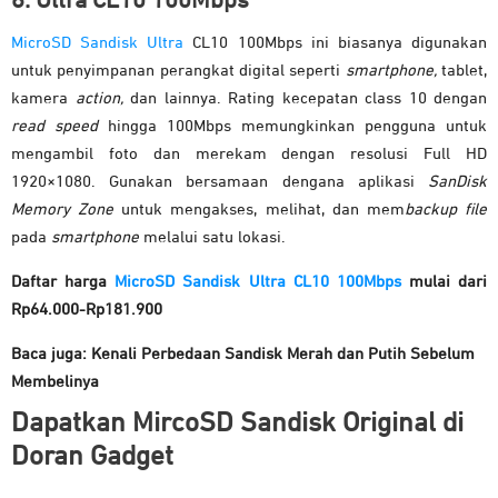
6. Ultra CL10 100Mbps
MicroSD Sandisk Ultra
CL10 100Mbps ini biasanya digunakan
untuk penyimpanan perangkat digital seperti
smartphone,
tablet,
kamera
action,
dan lainnya. Rating kecepatan class 10 dengan
read speed
hingga 100Mbps memungkinkan pengguna untuk
mengambil foto dan merekam dengan resolusi Full HD
1920×1080. Gunakan bersamaan dengana aplikasi
SanDisk
Memory Zone
untuk mengakses, melihat, dan mem
backup
file
pada
smartphone
melalui satu lokasi.
Daftar harga
MicroSD Sandisk Ultra CL10 100Mbps
mulai dari
Rp64.000-Rp181.900
Baca juga:
Kenali Perbedaan Sandisk Merah dan Putih Sebelum
Membelinya
Dapatkan MircoSD Sandisk Original di
Doran Gadget