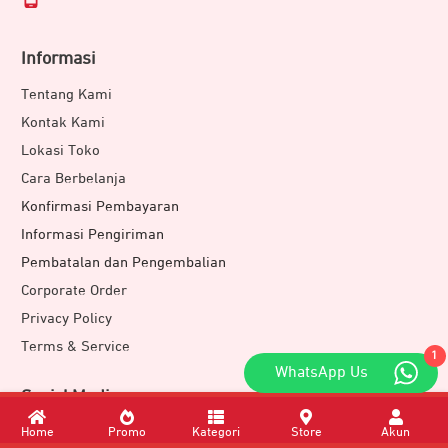
Informasi
Tentang Kami
Kontak Kami
Lokasi Toko
Cara Berbelanja
Konfirmasi Pembayaran
Informasi Pengiriman
Pembatalan dan Pengembalian
Corporate Order
Privacy Policy
Terms & Service
1
WhatsApp Us
Sosial Media
Instagram
Home
Promo
Kategori
Store
Akun