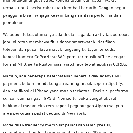
menentukan tingkat stres, kondisi tubuh, dan kapan waktu
terbaik untuk beristirahat atau kembali berlatih. Dengan begitu,
pengguna bisa menjaga keseimbangan antara performa dan
pemulihan.
Walaupun fokus utamanya ada di olahraga dan aktivitas outdoor,
jam ini tetap membawa fitur dasar smartwatch. Notifikasi
telepon dan pesan bisa masuk langsung ke layar, tersedia
kontrol kamera GoPro/Insta360, pemutar musik offline dengan
format MP3, serta kustomisasi watchface lewat aplikasi COROS.
Namun, ada beberapa keterbatasan seperti tidak adanya NFC
payment, belum mendukung streaming musik seperti Spotify,
dan notifikasi di iPhone yang masih terbatas. Dari sisi performa
sensor dan navigasi, GPS di Nomad terbukti sangat akurat
bahkan di medan ekstrem seperti pegunungan Alpen maupun
area perkotaan padat gedung di New York.
Mode dual-frequency membuat pelacakan lebih presisi,
sementara altimeter, barometer, dan kompas 3D menjaga