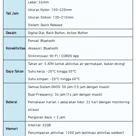
Lebar: 24mm
Ukuran Nylon: 150–220mm
Tali Jam
Ukuran Silikon: 130–210mm
Sistem: Quick Release
Desain
Digital Dial, Back Button, Action Button
Ponsel: Bluetooth
Konektivitas
Aksesori: Bluetooth
Sinkronisasi: Wi-Fi / COROS App
Tahan air: 5 ATM (untuk aktivitas air permukaan, bukan diving)
Daya Tahan
Suhu kerja: -20°C hingga 50°C
Suhu simpan: -20°C hingga 60°C
Semua Sistem GNSS: 50 jam (15 jam dengan musik)
Dual-Frequency: 34 jam (14 jam dengan musik)
Baterai
Pemakaian harian + pelacakan tidur: 22 hari (dengan monitoring
stress)
Pengisian daya: < 2 jam
Internal: 32GB
Memori
Penyimpanan aktivitas: 1200 jam (estimasi aktivitas outdoor)