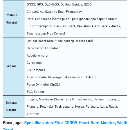
GNSS: GPS, GLONASS, Galileo, Beidou, QZSS
Chipset: All-Satellite Dual-Frequency
Posisi &
Peta: Landscape (nama jalan), peta global/topo dapat diunduh
Navigasi
Fitur: Checkpoint, Back-To-Start, Deviation Alert, Safety Alerts,
Touchscreen Map Control
Optical Heart Rate (tidak bekerja di atas tato)
Barometric Altimeter
Accelerometer
Gyroscope
Sensor
3D Compass
Thermometer (dukungan aksesori suhu tubuh)
Pulse Oximeter (SpO2)
ECG Sensor
Inggris, Mandarin (Sederhana & Tradisional), Jerman, Spanyol,
Bahasa
Prancis, Polandia, Thai, Jepang, Korea, Portugis, Italia, Rusia,
Sistem
Vietnam
Baca juga:
Spesifikasi dan Fitur COROS Heart Rate Monitor, Wajib