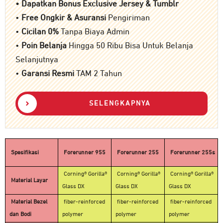
• Dapatkan Bonus Exclusive Jersey & Tumblr
•
Free Ongkir & Asuransi
Pengiriman
•
Cicilan 0%
Tanpa Biaya Admin
•
Poin Belanja
Hingga 50 Ribu Bisa Untuk Belanja
Selanjutnya
•
Garansi Resmi
TAM 2 Tahun
SELENGKAPNYA
Spesifikasi
Forerunner 955
Forerunner 255
Forerunner 255s
Corning® Gorilla®
Corning® Gorilla®
Corning® Gorilla®
Material Layar
Glass DX
Glass DX
Glass DX
Material Bezel
fiber-reinforced
fiber-reinforced
fiber-reinforced
dan Bodi
polymer
polymer
polymer