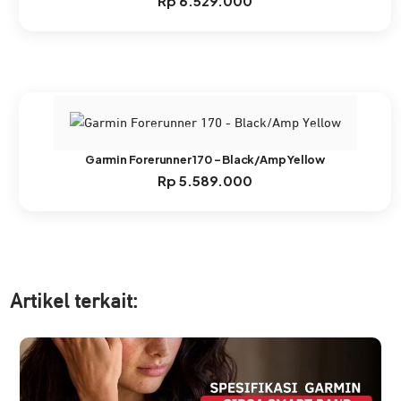
Rp
6.529.000
Garmin Forerunner 170 – Black/Amp Yellow
Rp
5.589.000
Artikel ter
kait: