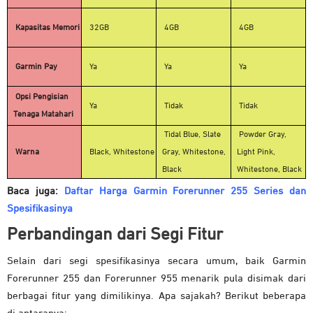
Kapasitas Memori
32GB
4GB
4GB
Garmin Pay
Ya
Ya
Ya
Opsi Pengisian
Ya
Tidak
Tidak
Tenaga Matahari
Tidal Blue, Slate
Powder Gray,
Warna
Black, Whitestone
Gray, Whitestone,
Light Pink,
Black
Whitestone, Black
Baca juga:
Daftar Harga Garmin Forerunner 255 Series dan
Spesifikasinya
Perbandingan dari Segi Fitur
Selain dari segi spesifikasinya secara umum, baik Garmin
Forerunner 255 dan Forerunner 955 menarik pula disimak dari
berbagai fitur yang dimilikinya. Apa sajakah? Berikut beberapa