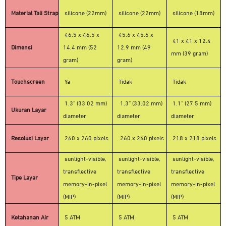
Material Tali Strap
silicone (22mm)
silicone (22mm)
silicone (18mm)
46.5 x 46.5 x
45.6 x 45.6 x
41 x 41 x 12.4
Dimensi
14.4 mm (52
12.9 mm (49
mm
(39 gram)
gram)
gram)
Touchscreen
Ya
Tidak
Tidak
1.3” (33.02 mm)
1.3” (33.02 mm)
1.1” (27.5 mm)
Ukuran Layar
diameter
diameter
diameter
Resolusi Layar
260 x 260 pixels
260 x 260 pixels
218 x 218 pixels
sunlight-visible,
sunlight-visible,
sunlight-visible,
transflective
transflective
transflective
Tipe Layar
memory-in-pixel
memory-in-pixel
memory-in-pixel
(MIP)
(MIP)
(MIP)
Ketahanan Air
5 ATM
5 ATM
5 ATM