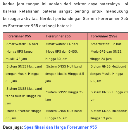
kedua jam tangan ini adalah dari sektor daya baterainya. Ini
karena ketahanan baterai sangat penting untuk mendukung
berbagai aktivitas. Berikut perbandingan Garmin Forerunner 255
vs Forerunner 955 dari segi baterai:
Forerunner 955
Forerunner 255
Forerunner 255s
Smartwatch: 15 hari
Smartwatch: 14 hari
Smartwatch: 12 hari
Hanya GPS tanpa
Mode GPS dan GNSS:
Mode GPS dan GNSS:
musik: 42 jam
Hingga 30 jam
Hingga 26 jam
Sistem GNSS Multiband
Sistem GNSS Multiband
Sistem GNSS Multiband
dengan Musik: Hingga
dengan Musik: Hingga 6.5
dengan Musik: Hingga
8.5 jam
jam
5.5 jam
Sistem GNSS Multiband
Sistem GNSS: Hingga 25
Sistem GNSS: Hingga 20
tanpa musik: Hingga 20
jam
jam
jam
Mode Ultratrac: Hingga
Sistem GNSS Multiband:
Sistem GNSS Multiband:
80 jam
Hingga 16 jam
Hingga 13 jam
Baca juga:
Spesifikasi dan Harga Forerunner 955